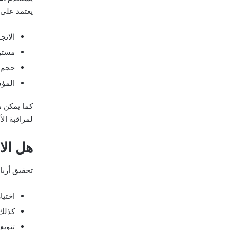
يعتمد على:
الاتج
مستوي
حجم ا
المؤش
كما يمكن م
لمراقبة ال
هل الا
تحقيق أرب
اختيا
كذلك 
تنويع