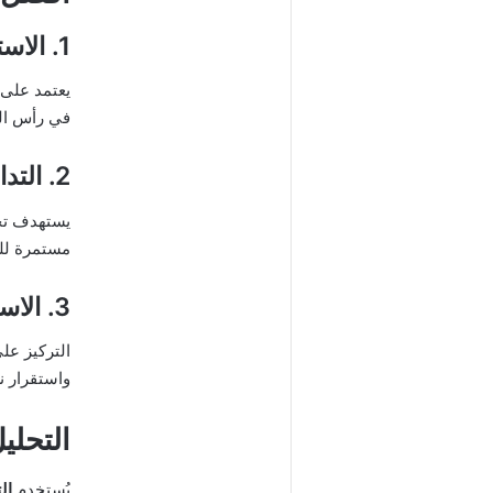
1. الاستثمار طويل الأجل
يعتمد على 
في رأس ال
2. التداول قصير الأجل
يستهدف تحق
مستمرة لل
3. الاستثمار في الأسهم القيادية
واستقرار ن
التحلي
يُستخدم
ال