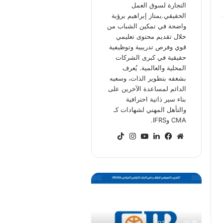
التجارة لسوق العمل
الحقيقي.يمتاز إبراهيم برؤية
واضحة في تمكين الشباب من
خلال تقديم محتوى تعليمي
قوي وفرص تدريبية وتوظيفية
حقيقية في كبرى الشركات
المحلية والعالمية. يُعرف
بشغفه بتطوير الذات، وسعيه
الدائم لمساعدة الآخرين على
بناء سير ذاتية احترافية
والتأهل المهني لشهادات كـ
CMA وIFRS.
موقع
فيسبوك
لينكدإن
‫YouTube
انستقرام
‫TikTok
الويب
برنامج
CIB
للتدريب
الصيفي
في