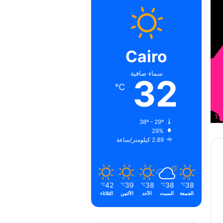
Cairo
سماء صافية
32
℃
38º - 29º
29%
2.89 كيلومتر/ساعة
42
39
38
38
38
℃
℃
℃
℃
℃
الجمعة
السبت
الأحد
الأثنين
الثلاثاء