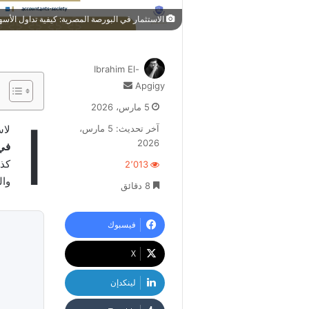
الاستثمار في البورصة المصرية: كيفية تداول الأسهم 
Ibrahim El-
أرسل
Apgigy
بريدا
5 مارس، 2026
إلكترونيا
ا
آخر تحديث: 5 مارس،
لاس
2026
في 
كذ
2٬013
وال
8 دقائق
فيسبوك
‫X
لينكدإن