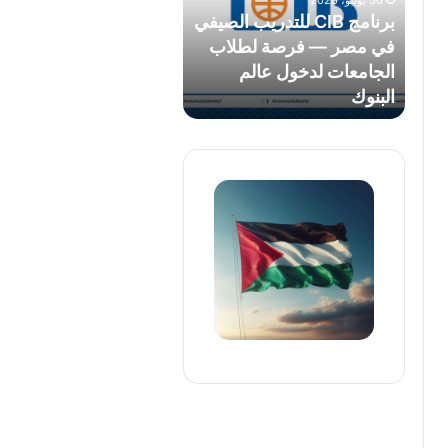
30 يونيو، 2026
مصر
برنامج CIB للتدريب الصيفي
—
في مصر — فرصة لطلاب
فرصة
الجامعات لدخول عالم
لطلاب
البنوك
الجامعات
لدخول
عالم
البنوك