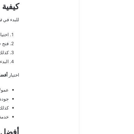
كيفية 
للبدء في
ت
اختيا
فتح 
كذلك 
البدء
اختيار
أفضل
عمولا
جودة 
كذلك 
خدمة 
أفضل ا