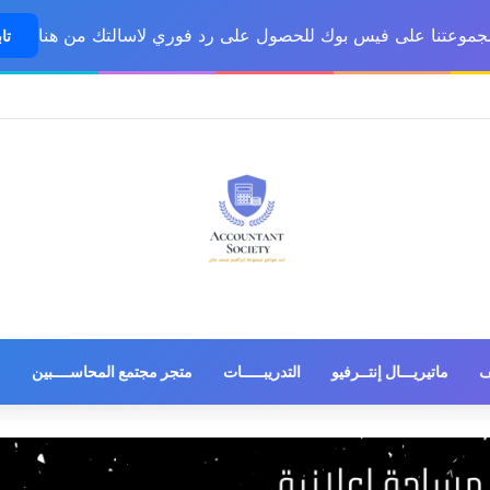
مجموعتنا على فيس بوك للحصول على رد فوري لاسالتك من هنا
تاب
ف
ماتيريـــال إنتــرفيو
التدريبـــــات
متجر مجتمع المحاســــبين
م