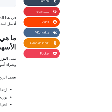
بينتيريست
في هذا الد
أفضل استرا
ما هي
Odnoklassniki
الأسه
‫Pocket
تمثل
البور
وشراء أسهم
يعتمد الرب
ارتفا
توزيع
اختيا