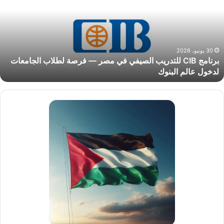
لصيفي
ي
صر
رصة
30 يونيو، 2026
برنامج CIB للتدريب الصيفي في مصر — فرصة لطلاب الجامعات
طلاب
لدخول عالم البنوك
لجامعات
دخول
الم
لبنوك