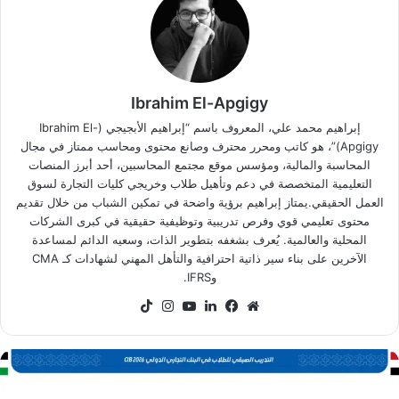
Ibrahim El-Apgigy
إبراهيم محمد علي، المعروف باسم “إبراهيم الأبجيجي (Ibrahim El-
Apgigy)”، هو كاتب ومحرر محترف وصانع محتوى ومحاسب ممتاز في مجال
المحاسبة والمالية، ومؤسس موقع مجتمع المحاسبين، أحد أبرز المنصات
التعليمية المتخصصة في دعم وتأهيل طلاب وخريجي كليات التجارة لسوق
العمل الحقيقي.يمتاز إبراهيم برؤية واضحة في تمكين الشباب من خلال تقديم
محتوى تعليمي قوي وفرص تدريبية وتوظيفية حقيقية في كبرى الشركات
المحلية والعالمية. يُعرف بشغفه بتطوير الذات، وسعيه الدائم لمساعدة
الآخرين على بناء سير ذاتية احترافية والتأهل المهني لشهادات كـ CMA
وIFRS.
موقع
فيسبوك
لينكدإن
‫YouTube
انستقرام
‫TikTok
الويب
رنامج
CI
لتدريب