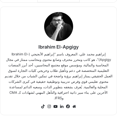
Ibrahim El-Apgigy
إبراهيم محمد علي، المعروف باسم “إبراهيم الأبجيجي (Ibrahim El-
Apgigy)”، هو كاتب ومحرر محترف وصانع محتوى ومحاسب ممتاز في مجال
المحاسبة والمالية، ومؤسس موقع مجتمع المحاسبين، أحد أبرز المنصات
التعليمية المتخصصة في دعم وتأهيل طلاب وخريجي كليات التجارة لسوق
العمل الحقيقي.يمتاز إبراهيم برؤية واضحة في تمكين الشباب من خلال تقديم
محتوى تعليمي قوي وفرص تدريبية وتوظيفية حقيقية في كبرى الشركات
المحلية والعالمية. يُعرف بشغفه بتطوير الذات، وسعيه الدائم لمساعدة
الآخرين على بناء سير ذاتية احترافية والتأهل المهني لشهادات كـ CMA
وIFRS.
موقع
فيسبوك
لينكدإن
‫YouTube
انستقرام
‫TikTok
الويب