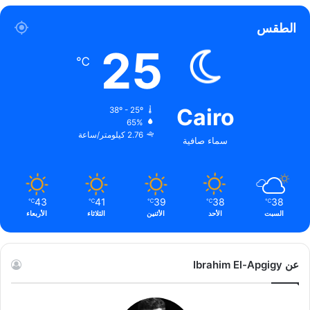
الطقس
25
℃
Cairo
38º - 25º
65%
2.76 كيلومتر/ساعة
سماء صافية
43
41
39
38
38
℃
℃
℃
℃
℃
السبت
الأحد
الأثنين
الثلاثاء
الأربعاء
عن Ibrahim El-Apgigy