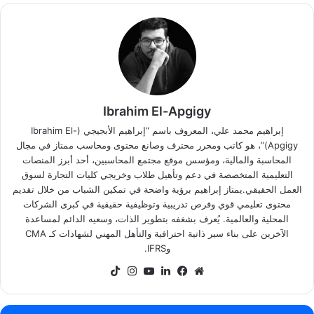
Ibrahim El-Apgigy
إبراهيم محمد علي، المعروف باسم “إبراهيم الأبجيجي (Ibrahim El-
Apgigy)”، هو كاتب ومحرر محترف وصانع محتوى ومحاسب ممتاز في مجال
المحاسبة والمالية، ومؤسس موقع مجتمع المحاسبين، أحد أبرز المنصات
التعليمية المتخصصة في دعم وتأهيل طلاب وخريجي كليات التجارة لسوق
العمل الحقيقي.يمتاز إبراهيم برؤية واضحة في تمكين الشباب من خلال تقديم
محتوى تعليمي قوي وفرص تدريبية وتوظيفية حقيقية في كبرى الشركات
المحلية والعالمية. يُعرف بشغفه بتطوير الذات، وسعيه الدائم لمساعدة
الآخرين على بناء سير ذاتية احترافية والتأهل المهني لشهادات كـ CMA
وIFRS.
موقع
فيسبوك
لينكدإن
‫YouTube
انستقرام
‫TikTok
الويب