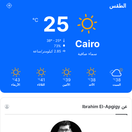
الطقس
25
℃
Cairo
38º - 25º
73%
2.85 كيلومتر/ساعة
سماء صافية
43
41
39
38
38
℃
℃
℃
℃
℃
السبت
الأحد
الأثنين
الثلاثاء
الأربعاء
عن Ibrahim El-Apgigy