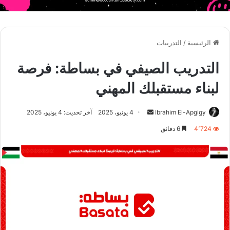
الرئيسية
/
التدريبات
التدريب الصيفي في بساطة: فرصة
لبناء مستقبلك المهني
أرسل
Ibrahim El-Apgigy
4 يونيو، 2025
آخر تحديث: 4 يونيو، 2025
بريدا
4٬724
6 دقائق
إلكترونيا