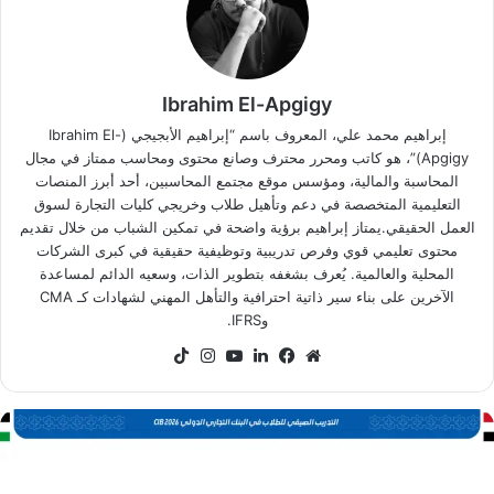
Ibrahim El-Apgigy
إبراهيم محمد علي، المعروف باسم “إبراهيم الأبجيجي (Ibrahim El-
Apgigy)”، هو كاتب ومحرر محترف وصانع محتوى ومحاسب ممتاز في مجال
المحاسبة والمالية، ومؤسس موقع مجتمع المحاسبين، أحد أبرز المنصات
التعليمية المتخصصة في دعم وتأهيل طلاب وخريجي كليات التجارة لسوق
العمل الحقيقي.يمتاز إبراهيم برؤية واضحة في تمكين الشباب من خلال تقديم
محتوى تعليمي قوي وفرص تدريبية وتوظيفية حقيقية في كبرى الشركات
المحلية والعالمية. يُعرف بشغفه بتطوير الذات، وسعيه الدائم لمساعدة
الآخرين على بناء سير ذاتية احترافية والتأهل المهني لشهادات كـ CMA
وIFRS.
موقع
فيسبوك
لينكدإن
‫YouTube
انستقرام
‫TikTok
الويب
رنامج
CI
لتدريب
لصيفي