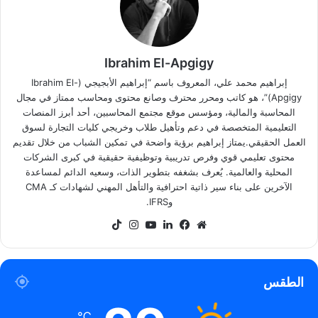
Ibrahim El-Apgigy
إبراهيم محمد علي، المعروف باسم “إبراهيم الأبجيجي (Ibrahim El-
Apgigy)”، هو كاتب ومحرر محترف وصانع محتوى ومحاسب ممتاز في مجال
المحاسبة والمالية، ومؤسس موقع مجتمع المحاسبين، أحد أبرز المنصات
التعليمية المتخصصة في دعم وتأهيل طلاب وخريجي كليات التجارة لسوق
العمل الحقيقي.يمتاز إبراهيم برؤية واضحة في تمكين الشباب من خلال تقديم
محتوى تعليمي قوي وفرص تدريبية وتوظيفية حقيقية في كبرى الشركات
المحلية والعالمية. يُعرف بشغفه بتطوير الذات، وسعيه الدائم لمساعدة
الآخرين على بناء سير ذاتية احترافية والتأهل المهني لشهادات كـ CMA
وIFRS.
موقع
فيسبوك
لينكدإن
‫YouTube
انستقرام
‫TikTok
الويب
الطقس
℃