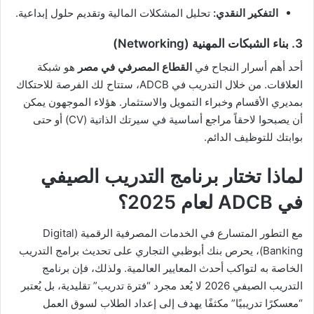
التفكير النقدي:
تحليل المشكلات المالية وتقديم حلول إبداعية.
3. بناء الشبكات المهنية (Networking)
أحد أهم أسرار النجاح في
القطاع المصرفي في مصر
هو شبكة
العلاقات. من خلال التدريب في ADCB، ستتاح لك الفرصة للاحتكاك
بمديري الأقسام وخبراء التمويل والاستثمار. هؤلاء الموجهون يمكن
أن يصبحوا لاحقاً مراجع أساسية في سيرتك الذاتية (CV) أو حتى
بوابتك للتوظيف الدائم.
لماذا تختار برنامج التدريب الصيفي
في ADCB لعام 2025؟
مع التطور المتسارع في الخدمات المصرفية الرقمية (Digital
Banking)، يحرص بنك أبوظبي التجاري على تحديث برامج التدريب
الخاصة به لتواكب أحدث المعايير العالمية. ولذلك، فإن برنامج
التدريب الصيفي 2026 لا يُعد مجرد “فترة تدريب” تقليدية، بل يُعتبر
“معسكرًا تدريبيًا” مكثفًا يهدف إلى إعداد الطلاب لسوق العمل