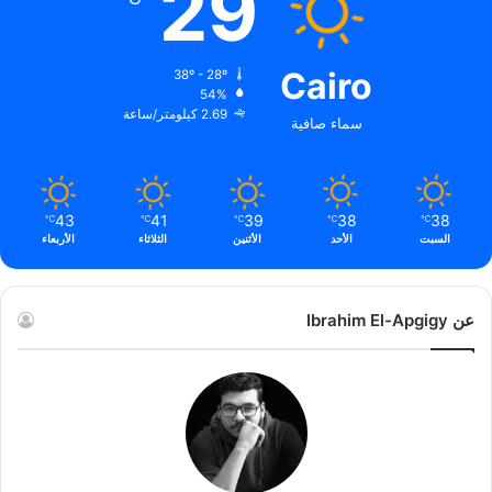
29
Cairo
38º - 28º
54%
2.69 كيلومتر/ساعة
سماء صافية
43
41
39
38
38
℃
℃
℃
℃
℃
السبت
الأحد
الأثنين
الثلاثاء
الأربعاء
عن Ibrahim El-Apgigy