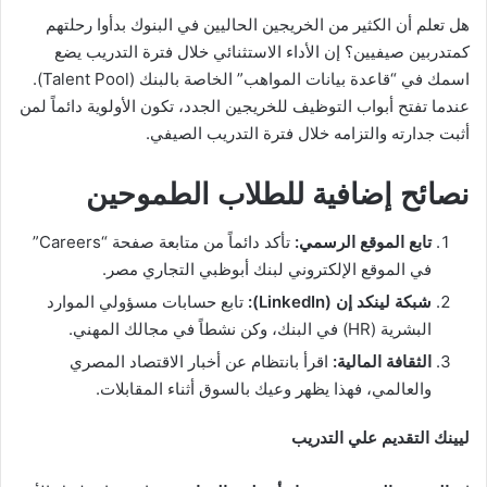
هل تعلم أن الكثير من الخريجين الحاليين في البنوك بدأوا رحلتهم
كمتدربين صيفيين؟ إن الأداء الاستثنائي خلال فترة التدريب يضع
اسمك في “قاعدة بيانات المواهب” الخاصة بالبنك (Talent Pool).
عندما تفتح أبواب التوظيف للخريجين الجدد، تكون الأولوية دائماً لمن
أثبت جدارته والتزامه خلال فترة التدريب الصيفي.
نصائح إضافية للطلاب الطموحين
تابع الموقع الرسمي:
تأكد دائماً من متابعة صفحة “Careers”
في الموقع الإلكتروني لبنك أبوظبي التجاري مصر.
شبكة لينكد إن (LinkedIn):
تابع حسابات مسؤولي الموارد
البشرية (HR) في البنك، وكن نشطاً في مجالك المهني.
الثقافة المالية:
اقرأ بانتظام عن أخبار الاقتصاد المصري
والعالمي، فهذا يظهر وعيك بالسوق أثناء المقابلات.
ليينك التقديم علي التدريب