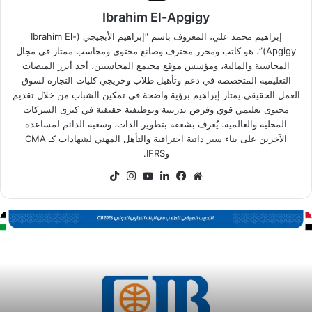
Ibrahim El-Apgigy
إبراهيم محمد علي، المعروف باسم “إبراهيم الأبجيجي (Ibrahim El-
Apgigy)”، هو كاتب ومحرر محترف وصانع محتوى ومحاسب ممتاز في مجال
المحاسبة والمالية، ومؤسس موقع مجتمع المحاسبين، أحد أبرز المنصات
التعليمية المتخصصة في دعم وتأهيل طلاب وخريجي كليات التجارة لسوق
العمل الحقيقي.يمتاز إبراهيم برؤية واضحة في تمكين الشباب من خلال تقديم
محتوى تعليمي قوي وفرص تدريبية وتوظيفية حقيقية في كبرى الشركات
المحلية والعالمية. يُعرف بشغفه بتطوير الذات، وسعيه الدائم لمساعدة
الآخرين على بناء سير ذاتية احترافية والتأهل المهني لشهادات كـ CMA
وIFRS.
موقع
فيسبوك
لينكدإن
‫YouTube
انستقرام
‫TikTok
الويب
رنامج
CI
لتدريب
لصيفي
ي
صر