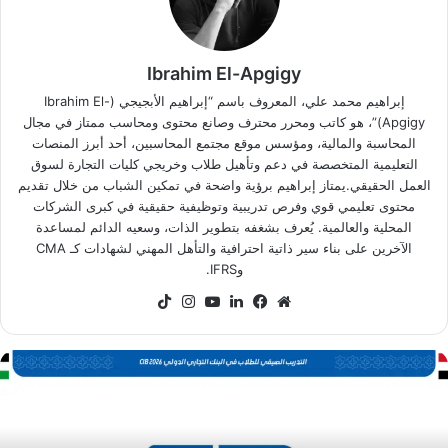
Ibrahim El-Apgigy
إبراهيم محمد علي، المعروف باسم “إبراهيم الأبجيجي (Ibrahim El-
Apgigy)”، هو كاتب ومحرر محترف وصانع محتوى ومحاسب ممتاز في مجال
المحاسبة والمالية، ومؤسس موقع مجتمع المحاسبين، أحد أبرز المنصات
التعليمية المتخصصة في دعم وتأهيل طلاب وخريجي كليات التجارة لسوق
العمل الحقيقي.يمتاز إبراهيم برؤية واضحة في تمكين الشباب من خلال تقديم
محتوى تعليمي قوي وفرص تدريبية وتوظيفية حقيقية في كبرى الشركات
المحلية والعالمية. يُعرف بشغفه بتطوير الذات، وسعيه الدائم لمساعدة
الآخرين على بناء سير ذاتية احترافية والتأهل المهني لشهادات كـ CMA
وIFRS.
موقع
فيسبوك
لينكدإن
‫YouTube
انستقرام
‫TikTok
الويب
رنامج
CI
لتدريب
لصيفي
ي