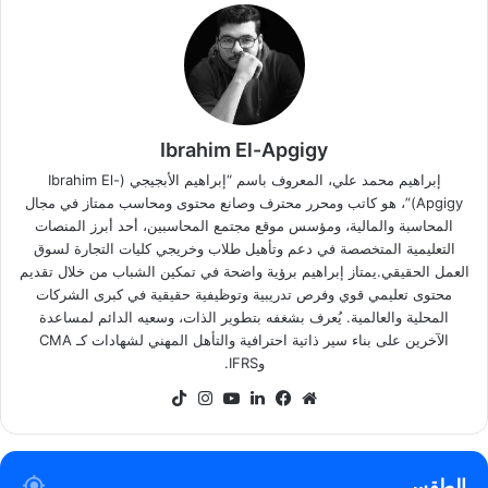
Ibrahim El-Apgigy
إبراهيم محمد علي، المعروف باسم “إبراهيم الأبجيجي (Ibrahim El-
Apgigy)”، هو كاتب ومحرر محترف وصانع محتوى ومحاسب ممتاز في مجال
المحاسبة والمالية، ومؤسس موقع مجتمع المحاسبين، أحد أبرز المنصات
التعليمية المتخصصة في دعم وتأهيل طلاب وخريجي كليات التجارة لسوق
العمل الحقيقي.يمتاز إبراهيم برؤية واضحة في تمكين الشباب من خلال تقديم
محتوى تعليمي قوي وفرص تدريبية وتوظيفية حقيقية في كبرى الشركات
المحلية والعالمية. يُعرف بشغفه بتطوير الذات، وسعيه الدائم لمساعدة
الآخرين على بناء سير ذاتية احترافية والتأهل المهني لشهادات كـ CMA
وIFRS.
موقع
فيسبوك
لينكدإن
‫YouTube
انستقرام
‫TikTok
الويب
الطقس