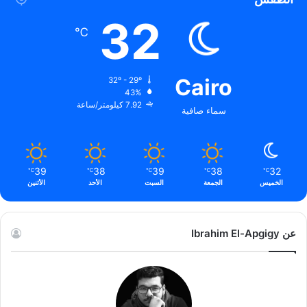
32
℃
Cairo
32º - 29º
43%
7.92 كيلومتر/ساعة
سماء صافية
39
38
39
38
32
℃
℃
℃
℃
℃
الخميس
الجمعة
السبت
الأحد
الأثنين
عن Ibrahim El-Apgigy