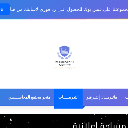
مجموعتنا على فيس بوك للحصول على رد فوري لاسالتك من هنا
تاب
ف
ماتيريـــال إنتــرفيو
التدريبـــــات
متجر مجتمع المحاســــبين
م