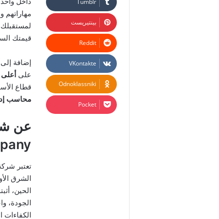
داخل واحدة
مهاراتهم و
بينتيريست
لمستقبلك ا
قيمتك السو
إضافة إلى 
على
أعلى 
Odnoklassniki
قطاع الأس
محاسب إداري
‫Pocket
pany)
تعتبر شرك
الحين، أثب
الجودة، وا
الكفاءات ا