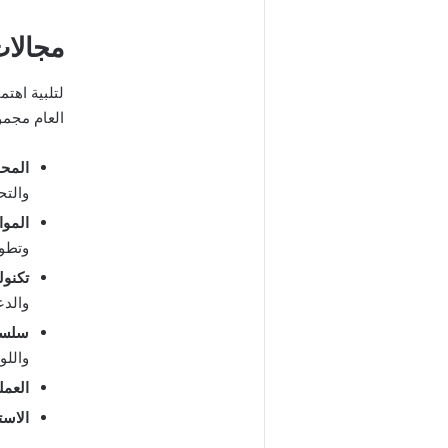
مجالات 
لتلبية اهت
العام مجم
المحا
والتح
الموار
وتطوي
تكنولو
والدع
سلسلة الت
واللو
العمليات (
الاستدامة (y