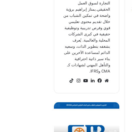
التجارة لسوق العمل
الحقيقي.يمتاز إبراهيم برؤية
واضحة في تمكين الشباب من
خلال تقديم محتوى تعليمي
قوي وفرص تدريبية وتوظيفية
حقيقية في كبرى الشركات
المحلية والعالمية. يُعرف
بشغفه بتطوير الذات، وسعيه
الدائم لمساعدة الآخرين على
بناء سير ذاتية احترافية
والتأهل المهني لشهادات كـ
CMA وIFRS.
موقع
فيسبوك
لينكدإن
‫YouTube
انستقرام
‫TikTok
الويب
برنامج
CIB
للتدريب
الصيفي
في