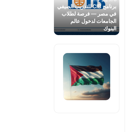
30 يونيو، 2026
مصر
برنامج CIB للتدريب الصيفي
—
في مصر — فرصة لطلاب
فرصة
الجامعات لدخول عالم
لطلاب
البنوك
الجامعات
لدخول
عالم
البنوك