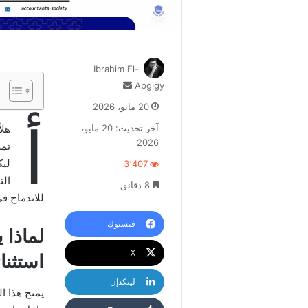
Ibrahim El-
أرسل
Apgigy
بريدا
20 مايو، 2026
إلكترونيا
أ
آخر تحديث: 20 مايو،
هلا
2026
تمن
ليك
3٬407
8 دقائق
للاندماج في
فيسبوك
لماذا 
‫X
استثنا
لينكدإن
يمنح هذا ا