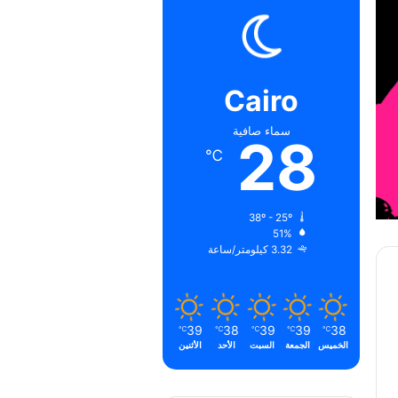
Cairo
سماء صافية
28
℃
38º - 25º
51%
3.32 كيلومتر/ساعة
39
38
39
39
38
℃
℃
℃
℃
℃
الخميس
الجمعة
السبت
الأحد
الأثنين