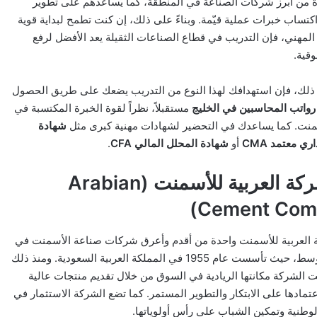
 من أبرز شركات الصناعة في المنطقة، كما يُساعدهم على تطوير
اكتساب خبرات عملية قيّمة. وبناءً على ذلك، إن كنت تطمح لبداية قوية
لمهني، فإن التدريب في قطاع الصناعات الثقيلة يعد الأفضل لرفع
قية.
ذلك، فإن استهدافك لهذا النوع من التدريب يضعك على طريق الحصول
رواتب المحاسبين في الخليج
مستقبلاً، نظراً لقوة الخبرة المكتسبة في
منت. كما يساعدك في التحضير لشهادات مهنية كبرى مثل
شهادة
 معتمد CMA
أو
شهادة المحلل المالي CFA
.
عن شركة العربية للأسمنت (Arabian
Cement Com
ة العربية للأسمنت واحدة من أقدم وأعرق شركات صناعة الأسمنت في
الشرق الأوسط، حيث تأسست عام 1955 في المملكة العربية السعودية. ومنذ ذلك
تت الشركة مكانتها الريادية في السوق من خلال تقديم منتجات عالية
عتمادها على الابتكار والتطوير المستمر. كما تضع الشركة الاستثمار في
لوطنية وتمكين الشباب على رأس أولوياتها.