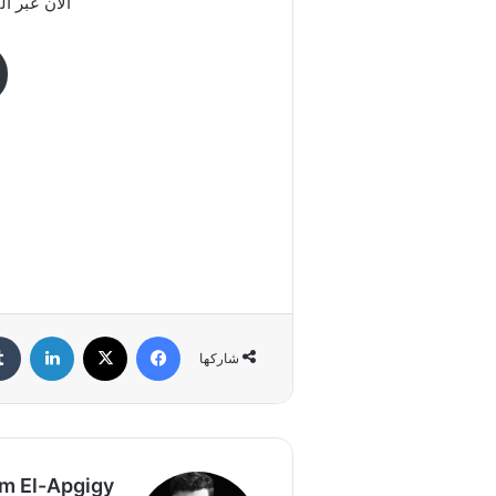
الآن عبر ال
فيسبوك
‫X
لينكد
شاركها
im El-Apgigy