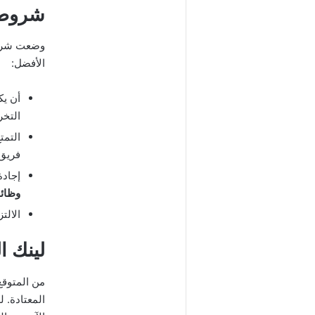
شروط ا
وضعت شركة 
الأفضل:
أن يك
التخر
التمت
فريق.
إجادة
وظائف
الالت
لينك ا
من المتوقع
المعتادة. ل