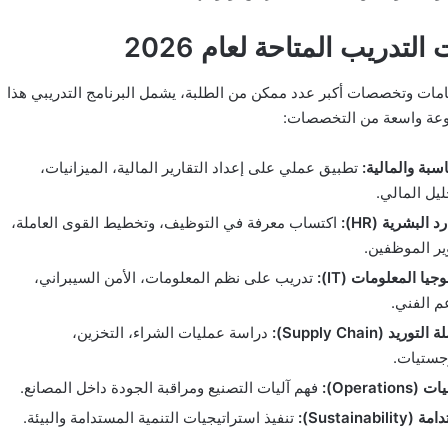
التدريب المتاحة لعام 2026
مامات وتخصصات أكبر عدد ممكن من الطلبة، يشمل البرنامج التدريبي هذا
وعة واسعة من التخصصات:
سبة والمالية:
تطبيق عملي على إعداد التقارير المالية، الميزانيات،
ليل المالي.
د البشرية (HR):
اكتساب معرفة في التوظيف، وتخطيط القوى العاملة،
ر الموظفين.
جيا المعلومات (IT):
تدريب على نظم المعلومات، الأمن السيبراني،
م الفني.
وريد (Supply Chain):
دراسة عمليات الشراء، التخزين،
جستيات.
Operations):
فهم آليات التصنيع ومراقبة الجودة داخل المصانع.
Sustainabilit):
تنفيذ استراتيجيات التنمية المستدامة والبيئة.