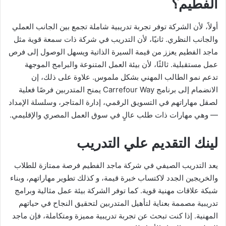
الفطيم؟
أولاً، لأن الشركة توفر تجربة تدريبية شاملة تجمع بين الجانب العملي
والجانب النظري. ثانيًا، لأن التدريب في شركة ذات سمعة قوية مثل
ماجد الفطيم يعزز من قيمة السيرة الذاتية ويسهل الوصول إلى فرص
عمل مستقبلية. ثالثًا، لأن بيئة العمل المتنوعة والبرامج الموجهة
تدعم نمو الطالب المهني بشكل ملموس. علاوة على ذلك، إن
الانضمام إلى برنامج Carrefour Way يمنح المتدربين فرصًا فعلية
لصقل مهاراتهم في التسويق الرقمي، إدارة المتاجر، وسلسلة الإمداد
— وهي مهارات ذات طلب عالٍ في سوق العمل المصري والإقليمي.
لينك التقديم علي التدريب
يعد التدريب الصيفي في شركة ماجد الفطيم فرصة ممتازة للطلاب
والخريجين الجدد لاكتساب خبرة قيمة، و كذلك تطوير مهاراتهم، وبناء
شبكة علاقات مهنية قوية. كما توفر الشركة بيئة عمل مثالية وبرامج
تدريبية مصممة بعناية لتأهيل المتدربين لتحقيق النجاح في حياتهم
المهنية. إذا كنت تبحث عن تجربة تدريبية مميزة ومتكاملة، فإن ماجد