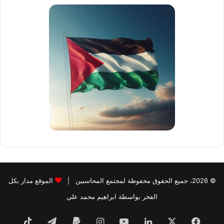
لبنوك
© 2026، جميع الحقوق محفوظة لمجتمع المحاسبين |
الموقع مدار بكل
الفخر بواسطة ابراهيم محمد علي
فيسبوك
‫X
لينكدإن
‫YouTube
انستقرام
تيلقرام
TikTok