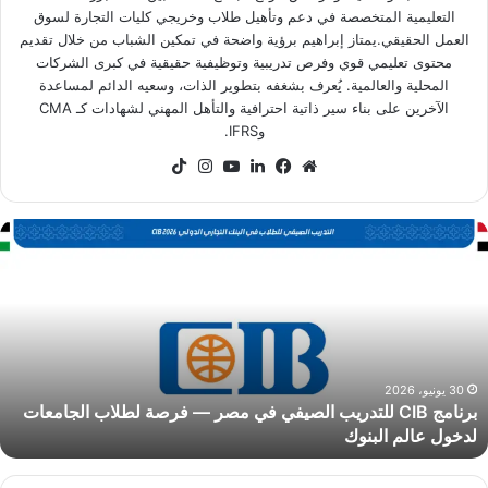
التعليمية المتخصصة في دعم وتأهيل طلاب وخريجي كليات التجارة لسوق
العمل الحقيقي.يمتاز إبراهيم برؤية واضحة في تمكين الشباب من خلال تقديم
محتوى تعليمي قوي وفرص تدريبية وتوظيفية حقيقية في كبرى الشركات
المحلية والعالمية. يُعرف بشغفه بتطوير الذات، وسعيه الدائم لمساعدة
الآخرين على بناء سير ذاتية احترافية والتأهل المهني لشهادات كـ CMA
وIFRS.
موقع
فيسبوك
لينكدإن
‫YouTube
انستقرام
‫TikTok
الويب
رنامج
CI
لتدريب
لصيفي
ي
صر
رصة
30 يونيو، 2026
برنامج CIB للتدريب الصيفي في مصر — فرصة لطلاب الجامعات
طلاب
لدخول عالم البنوك
لجامعات
دخول
الم