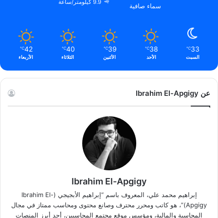
9.9 كيلومتر/ساعة
سماء صافية
42
40
39
38
33
℃
℃
℃
℃
℃
السبت
الأحد
الأثنين
الثلاثاء
الأربعاء
عن Ibrahim El-Apgigy
Ibrahim El-Apgigy
إبراهيم محمد علي، المعروف باسم “إبراهيم الأبجيجي (Ibrahim El-
Apgigy)”، هو كاتب ومحرر محترف وصانع محتوى ومحاسب ممتاز في مجال
المحاسبة والمالية، ومؤسس موقع مجتمع المحاسبين، أحد أبرز المنصات