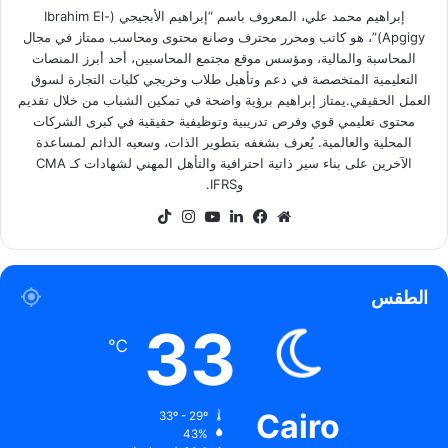
إبراهيم محمد علي، المعروف باسم “إبراهيم الأبجيجي (Ibrahim El-
Apgigy)”، هو كاتب ومحرر محترف وصانع محتوى ومحاسب ممتاز في مجال
المحاسبة والمالية، ومؤسس موقع مجتمع المحاسبين، أحد أبرز المنصات
التعليمية المتخصصة في دعم وتأهيل طلاب وخريجي كليات التجارة لسوق
العمل الحقيقي.يمتاز إبراهيم برؤية واضحة في تمكين الشباب من خلال تقديم
محتوى تعليمي قوي وفرص تدريبية وتوظيفية حقيقية في كبرى الشركات
المحلية والعالمية. يُعرف بشغفه بتطوير الذات، وسعيه الدائم لمساعدة
الآخرين على بناء سير ذاتية احترافية والتأهل المهني لشهادات كـ CMA
وIFRS.
موقع
فيسبوك
لينكدإن
‫YouTube
انستقرام
‫TikTok
الويب
الطقس
33
℃
Cairo
33º - 29º
43%