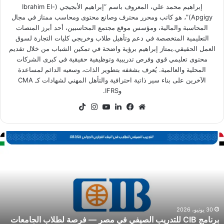
إبراهيم محمد علي، المعروف باسم “إبراهيم الأبجيجي (Ibrahim El-
Apgigy)”، هو كاتب ومحرر محترف وصانع محتوى ومحاسب ممتاز في مجال
المحاسبة والمالية، ومؤسس موقع مجتمع المحاسبين، أحد أبرز المنصات
التعليمية المتخصصة في دعم وتأهيل طلاب وخريجي كليات التجارة لسوق
العمل الحقيقي.يمتاز إبراهيم برؤية واضحة في تمكين الشباب من خلال تقديم
محتوى تعليمي قوي وفرص تدريبية وتوظيفية حقيقية في كبرى الشركات
المحلية والعالمية. يُعرف بشغفه بتطوير الذات، وسعيه الدائم لمساعدة
الآخرين على بناء سير ذاتية احترافية والتأهل المهني لشهادات كـ CMA
وIFRS.
موقع
فيسبوك
لينكدإن
‫YouTube
انستقرام
‫TikTok
الويب
رنامج
CI
لتدريب
لصيفي
ي
صر
رصة
30 يونيو، 2026
برنامج CIB للتدريب الصيفي في مصر — فرصة لطلاب الجامعات
طلاب