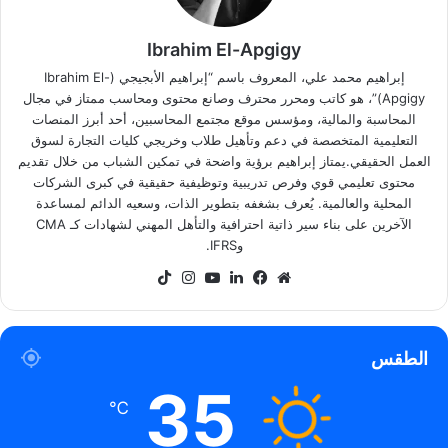
Ibrahim El-Apgigy
إبراهيم محمد علي، المعروف باسم “إبراهيم الأبجيجي (Ibrahim El-
Apgigy)”، هو كاتب ومحرر محترف وصانع محتوى ومحاسب ممتاز في مجال
المحاسبة والمالية، ومؤسس موقع مجتمع المحاسبين، أحد أبرز المنصات
التعليمية المتخصصة في دعم وتأهيل طلاب وخريجي كليات التجارة لسوق
العمل الحقيقي.يمتاز إبراهيم برؤية واضحة في تمكين الشباب من خلال تقديم
محتوى تعليمي قوي وفرص تدريبية وتوظيفية حقيقية في كبرى الشركات
المحلية والعالمية. يُعرف بشغفه بتطوير الذات، وسعيه الدائم لمساعدة
الآخرين على بناء سير ذاتية احترافية والتأهل المهني لشهادات كـ CMA
وIFRS.
موقع
فيسبوك
لينكدإن
‫YouTube
انستقرام
‫TikTok
الويب
الطقس
35
℃