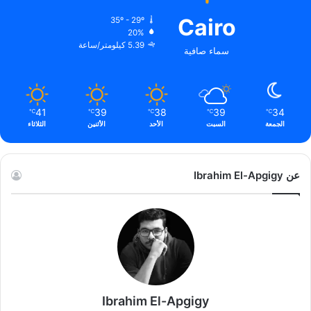
Cairo
35º - 29º
20%
5.39 كيلومتر/ساعة
سماء صافية
41
39
38
39
34
℃
℃
℃
℃
℃
الجمعة
السبت
الأحد
الأثنين
الثلاثاء
عن Ibrahim El-Apgigy
Ibrahim El-Apgigy