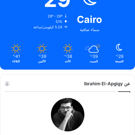
Cairo
29º - 29º
51%
5.24 كيلومتر/ساعة
سماء صافية
41
39
38
39
29
℃
℃
℃
℃
℃
الجمعة
السبت
الأحد
الأثنين
الثلاثاء
عن Ibrahim El-Apgigy