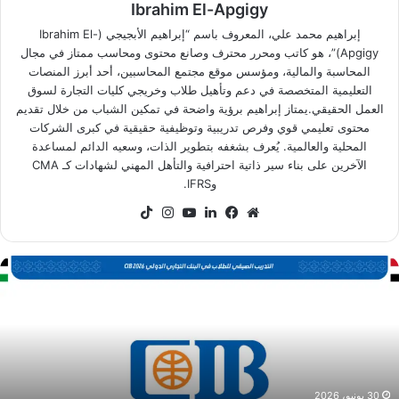
Ibrahim El-Apgigy
إبراهيم محمد علي، المعروف باسم “إبراهيم الأبجيجي (Ibrahim El-
Apgigy)”، هو كاتب ومحرر محترف وصانع محتوى ومحاسب ممتاز في مجال
المحاسبة والمالية، ومؤسس موقع مجتمع المحاسبين، أحد أبرز المنصات
التعليمية المتخصصة في دعم وتأهيل طلاب وخريجي كليات التجارة لسوق
العمل الحقيقي.يمتاز إبراهيم برؤية واضحة في تمكين الشباب من خلال تقديم
محتوى تعليمي قوي وفرص تدريبية وتوظيفية حقيقية في كبرى الشركات
المحلية والعالمية. يُعرف بشغفه بتطوير الذات، وسعيه الدائم لمساعدة
الآخرين على بناء سير ذاتية احترافية والتأهل المهني لشهادات كـ CMA
وIFRS.
موقع
فيسبوك
لينكدإن
‫YouTube
انستقرام
‫TikTok
الويب
رنامج
CI
لتدريب
لصيفي
ي
صر
رصة
30 يونيو، 2026