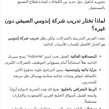
محورية لتأهيل جيل جديد من الكفاءات لقيادة قطاع التصنيع
بالمستقبل.
لماذا تختار تدريب شركة إندومي الصيفي دون
غيره؟
تتعدد الفرص التدريبية بالشركات، ولكن يظل
تدريب شركة إندومي
هو الخيار الأفضل للشباب للأسباب التالية:
المصداقية العالية:
العمل تحت اسم “Indomie” يمنح سيرتك
الذاتية ثقلاً استثنائياً أمام مسؤولي التوظيف بالشركات الكبرى.
مزايا مالية ولوجستية:
يتميز البرنامج بكونه مدفوع الأجر،
بالإضافة لتوفير وجبات غذائية مجانية ووسائل نقل مريحة
للمتدربين.
الربط الجغرافي بالخليج:
تفتح لك هذه التجربة الدولية أبواباً
واسعة للعمل بأسواق الخليج العربي كالسعودية والإمارات
مستقبلاً.
تنوع المسارات:
يغطي التدريب قطاعات الهندسة، التجارة،