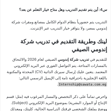
س4: أين يتم تقديم التدريب وهل متاح خيار التعلم عن بعد؟
التدريب يتم حضورياً بنظام الدوام الكامل بمصانع ومقرات شركة
إندومي بمصر، ولا يتوافر خيار التدريب عبر الإنترنت.
لينك وطريقة التقديم في تدريب شركة
إندومي الصيفي
للتقديم في
تدريب شركة إندومي
الصيفي لعام 2026 والالتحاق
بالمسارات المتاحة، يتم التواصل الفوري عبر البريد الإلكتروني
المعتمد. يتعين عليك إرسال سيرتك الذاتية (CV) المحدثة والمكتوبة
باللغة الإنجليزية باحترافية تامة إلى الإيميل الرسمي التالي:
.
Internship@sawata.com.eg
واحرص تماماً على ذكر التخصص والمسار المرغوب فيه (مثل: قسم
الإنتاج أو الموارد البشرية) بموضوع البريد الإلكتروني (Subject).
ووضح بملفك الشخصي فرقتك الدراسية الحالية، كليتك، ومعدلك