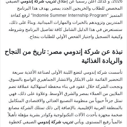
2026، و كذلك أعلن رسمياً عن إطلاق
تدريب شركة إندومي
الصيفي
المخصص للطلاب والخريجين الجدد بمصر. يهدف هذا البرنامج
المتميز “Indomie Summer Internship Program” لرفع كفاءة
المتدربين وتزويدهم بالخبرات والمهارات الميدانية. وبناءً على ذلك،
سنستعرض في هذا الدليل الشامل كافة تفاصيل البرنامج وشروطه
وكيفية التسجيل واجتياز الفحص الأولي للطلبات بنجاح.
نبذة عن شركة إندومي مصر: تاريخ من النجاح
والريادة الغذائية
تأسست شركة إندومي لتضع اللبنة الأولى لصناعة الأغذية سريعة
التحضير القائمة على الابتكار والانتشار الجماهيري الواسع بالسوق.
ونجحت الشركة خلال عقود في بناء محفظة استهلاكية عملاقة تضم
الملايين من العملاء بمصر والشرق الأوسط. وعلاوة على ذلك، فهي
تمثل جزءاً حيوياً من منظومة التصنيع الغذائي والاقتصادي المتكامل
بالمنطقة العربية الإقليمية. بالإضافة إلى ذلك تمتلك الشركة مصانع
ضخمة مجهزة بأحدث الآلات التكنولوجية وكوادر بشرية مؤهلة تأهيلاً
عالمياً رفيع المستوى. ويأتي
تدريب شركة إندومي
الصيفي كخطوة