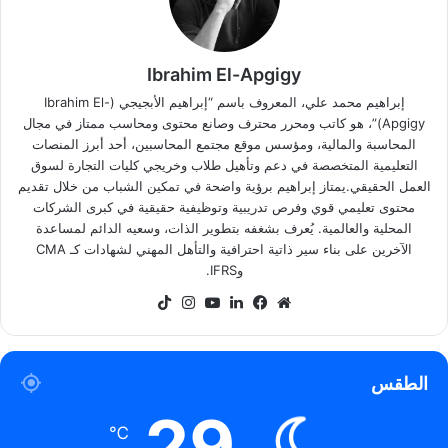
Ibrahim El-Apgigy
إبراهيم محمد علي، المعروف باسم “إبراهيم الأبجيجي (Ibrahim El-
Apgigy)”، هو كاتب ومحرر محترف وصانع محتوى ومحاسب ممتاز في مجال
المحاسبة والمالية، ومؤسس موقع مجتمع المحاسبين، أحد أبرز المنصات
التعليمية المتخصصة في دعم وتأهيل طلاب وخريجي كليات التجارة لسوق
العمل الحقيقي.يمتاز إبراهيم برؤية واضحة في تمكين الشباب من خلال تقديم
محتوى تعليمي قوي وفرص تدريبية وتوظيفية حقيقية في كبرى الشركات
المحلية والعالمية. يُعرف بشغفه بتطوير الذات، وسعيه الدائم لمساعدة
الآخرين على بناء سير ذاتية احترافية والتأهل المهني لشهادات كـ CMA
وIFRS.
موقع
فيسبوك
لينكدإن
‫YouTube
انستقرام
‫TikTok
الويب
الطقس
29
℃