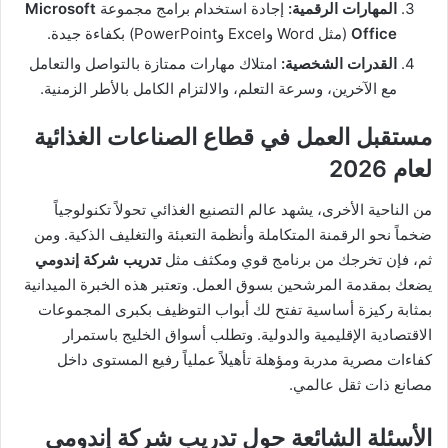
المهارات الرقمية:
إجادة استخدام برامج مجموعة
Microsoft
Office
(مثل Word وExcel وPowerPoint) بكفاءة جيدة.
القدرات الشخصية:
امتلاك مهارات ممتازة بالتواصل والتعامل
مع الآخرين، وسرعة التعلم، والالتزام الكامل بالأطر الزمنية.
مستقبل العمل في قطاع الصناعات الغذائية
لعام 2026
من الناحية الأخرى، يشهد عالم التصنيع الغذائي تحولاً تكنولوجياً
ضخماً نحو الرقمنة المتكاملة وأنظمة التعبئة والتغليف الذكية. ومن
ثم، فإن تخرجك من برنامج قوي ومكثف مثل
تدريب شركة إندومي
يضعك بمقدمة المرشحين بسوق العمل. وتعتبر هذه الخبرة الميدانية
بمثابة ركيزة أساسية تفتح لك أبواب التوظيف بكبرى المجموعات
الاقتصادية الإقليمية والدولية. وتطلب أسواق الخليج باستمرار
كفاءات مصرية مدربة ومؤهلة تأهيلاً عملياً رفيع المستوى داخل
مصانع ذات ثقل عالمي.
الأسئلة الشائعة حول تدريب شركة إندومي