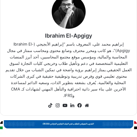
Ibrahim El-Apgigy
إبراهيم محمد علي، المعروف باسم “إبراهيم الأبجيجي (Ibrahim El-
Apgigy)”، هو كاتب ومحرر محترف وصانع محتوى ومحاسب ممتاز في مجال
المحاسبة والمالية، ومؤسس موقع مجتمع المحاسبين، أحد أبرز المنصات
التعليمية المتخصصة في دعم وتأهيل طلاب وخريجي كليات التجارة لسوق
العمل الحقيقي.يمتاز إبراهيم برؤية واضحة في تمكين الشباب من خلال تقديم
محتوى تعليمي قوي وفرص تدريبية وتوظيفية حقيقية في كبرى الشركات
المحلية والعالمية. يُعرف بشغفه بتطوير الذات، وسعيه الدائم لمساعدة
الآخرين على بناء سير ذاتية احترافية والتأهل المهني لشهادات كـ CMA
وIFRS.
موقع
فيسبوك
لينكدإن
‫YouTube
انستقرام
‫TikTok
الويب
رنامج
CI
لتدريب