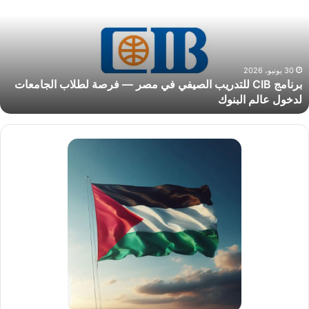
لصيفي
ي
صر
رصة
30 يونيو، 2026
برنامج CIB للتدريب الصيفي في مصر — فرصة لطلاب الجامعات
طلاب
لدخول عالم البنوك
لجامعات
دخول
الم
لبنوك