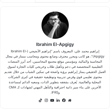
Ibrahim El-Apgigy
إبراهيم محمد علي، المعروف باسم “إبراهيم الأبجيجي (Ibrahim El-
Apgigy)”، هو كاتب ومحرر محترف وصانع محتوى ومحاسب ممتاز في مجال
المحاسبة والمالية، ومؤسس موقع مجتمع المحاسبين، أحد أبرز المنصات
التعليمية المتخصصة في دعم وتأهيل طلاب وخريجي كليات التجارة لسوق
العمل الحقيقي.يمتاز إبراهيم برؤية واضحة في تمكين الشباب من خلال تقديم
محتوى تعليمي قوي وفرص تدريبية وتوظيفية حقيقية في كبرى الشركات
المحلية والعالمية. يُعرف بشغفه بتطوير الذات، وسعيه الدائم لمساعدة
الآخرين على بناء سير ذاتية احترافية والتأهل المهني لشهادات كـ CMA
وIFRS.
موقع
فيسبوك
لينكدإن
‫YouTube
انستقرام
‫TikTok
الويب