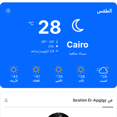
الطقس
28
℃
Cairo
39º - 26º
51%
3.9 كيلومتر/ساعة
سماء صافية
43
41
39
38
39
℃
℃
℃
℃
℃
السبت
الأحد
الأثنين
الثلاثاء
الأربعاء
عن Ibrahim El-Apgigy