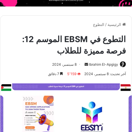
الرئيسية
/
التطوع
التطوع في EBSM الموسم 12:
فرصة مميزة للطلاب
أرسل
Ibrahim El-Apgigy
8 سبتمبر، 2024
بريدا
آخر تحديث: 8 سبتمبر، 2024
5٬159
7 دقائق
إلكترونيا