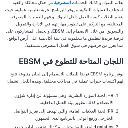
بعالم البنوك و كذلك الخدمات
المصرفية
من خلال محاكاة واقعية
لمختلف العمليات البنكية. و يوفر البرنامج تجربة تعليمية عملية، حيث
يتعلم الطلاب كيفية العمل داخل البنوك، و فهم العمليات المصرفية
المختلفة، مع التركيز على تطوير مهاراتهم في الإدارة والتمويل
والتسويق. من خلال الانضمام إلى
EBSM
، و يحصل المشاركون على
فرصة فريدة لتطبيق ما يتعلمونه في بيئة أكاديمية على أرض الواقع،
مما يعزز من فرصهم في سوق العمل المصرفي مستقبلاً.
اللجان المتاحة
للتطوع في EBSM
يوفر برنامج EBSM فرصًا للطلاب للانضمام إلى لجان متنوعة تتيح
لهم اكتساب خبرات عملية في مجالات مختلفة، وهذه اللجان تشمل:
HR
: لجنة الموارد البشرية، وهي مسؤولة عن إدارة شؤون
الأعضاء و كذلك تطوير بيئة العمل الداخلية.
PR
: لجنة العلاقات العامة، والتي تهدف إلى تعزيز التواصل
الخارجي ورفع الوعي بالبرنامج لدى الجمهور.
Logistics
: لجنة اللوجستيات، و كذلك تختص بإدارة جميع