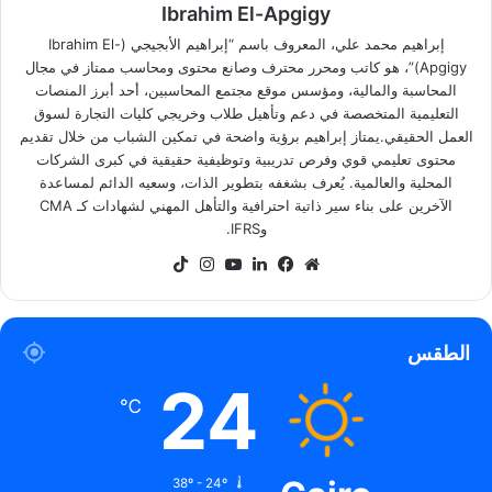
Ibrahim El-Apgigy
إبراهيم محمد علي، المعروف باسم “إبراهيم الأبجيجي (Ibrahim El-
Apgigy)”، هو كاتب ومحرر محترف وصانع محتوى ومحاسب ممتاز في مجال
المحاسبة والمالية، ومؤسس موقع مجتمع المحاسبين، أحد أبرز المنصات
التعليمية المتخصصة في دعم وتأهيل طلاب وخريجي كليات التجارة لسوق
العمل الحقيقي.يمتاز إبراهيم برؤية واضحة في تمكين الشباب من خلال تقديم
محتوى تعليمي قوي وفرص تدريبية وتوظيفية حقيقية في كبرى الشركات
المحلية والعالمية. يُعرف بشغفه بتطوير الذات، وسعيه الدائم لمساعدة
الآخرين على بناء سير ذاتية احترافية والتأهل المهني لشهادات كـ CMA
وIFRS.
موقع
فيسبوك
لينكدإن
‫YouTube
انستقرام
‫TikTok
الويب
الطقس
24
℃
38º - 24º