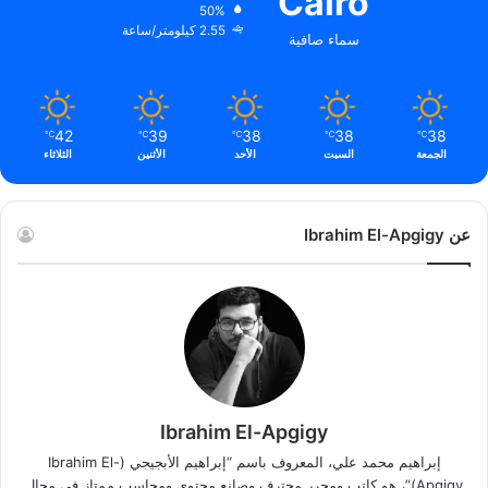
Cairo
50%
2.55 كيلومتر/ساعة
سماء صافية
42
39
38
38
38
℃
℃
℃
℃
℃
الجمعة
السبت
الأحد
الأثنين
الثلاثاء
عن Ibrahim El-Apgigy
Ibrahim El-Apgigy
إبراهيم محمد علي، المعروف باسم “إبراهيم الأبجيجي (Ibrahim El-
Apgigy)”، هو كاتب ومحرر محترف وصانع محتوى ومحاسب ممتاز في مجال