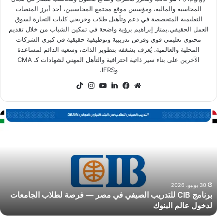
المحاسبة والمالية، ومؤسس موقع مجتمع المحاسبين، أحد أبرز المنصات
التعليمية المتخصصة في دعم وتأهيل طلاب وخريجي كليات التجارة لسوق
العمل الحقيقي.يمتاز إبراهيم برؤية واضحة في تمكين الشباب من خلال تقديم
محتوى تعليمي قوي وفرص تدريبية وتوظيفية حقيقية في كبرى الشركات
المحلية والعالمية. يُعرف بشغفه بتطوير الذات، وسعيه الدائم لمساعدة
الآخرين على بناء سير ذاتية احترافية والتأهل المهني لشهادات كـ CMA
وIFRS.
موقع
فيسبوك
لينكدإن
‫YouTube
انستقرام
‫TikTok
الويب
رنامج
CI
لتدريب
لصيفي
ي
صر
رصة
30 يونيو، 2026
برنامج CIB للتدريب الصيفي في مصر — فرصة لطلاب الجامعات
طلاب
لدخول عالم البنوك
لجامعات
دخول