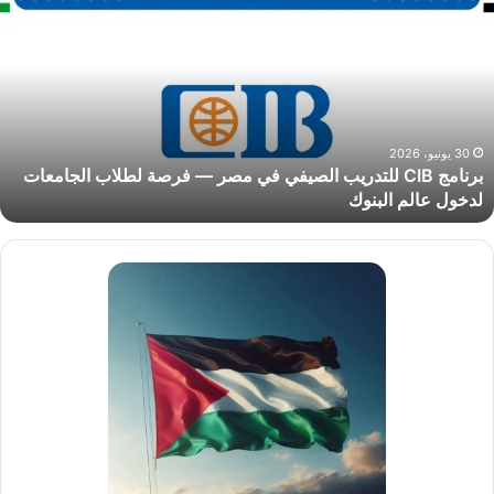
CI
لتدريب
لصيفي
ي
صر
رصة
30 يونيو، 2026
برنامج CIB للتدريب الصيفي في مصر — فرصة لطلاب الجامعات
طلاب
لدخول عالم البنوك
لجامعات
دخول
الم
لبنوك