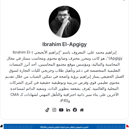
Ibrahim El-Apgigy
إبراهيم محمد علي، المعروف باسم “إبراهيم الأبجيجي (Ibrahim El-
Apgigy)”، هو كاتب ومحرر محترف وصانع محتوى ومحاسب ممتاز في مجال
المحاسبة والمالية، ومؤسس موقع مجتمع المحاسبين، أحد أبرز المنصات
التعليمية المتخصصة في دعم وتأهيل طلاب وخريجي كليات التجارة لسوق
العمل الحقيقي.يمتاز إبراهيم برؤية واضحة في تمكين الشباب من خلال تقديم
محتوى تعليمي قوي وفرص تدريبية وتوظيفية حقيقية في كبرى الشركات
المحلية والعالمية. يُعرف بشغفه بتطوير الذات، وسعيه الدائم لمساعدة
الآخرين على بناء سير ذاتية احترافية والتأهل المهني لشهادات كـ CMA
وIFRS.
موقع
فيسبوك
لينكدإن
‫YouTube
انستقرام
‫TikTok
الويب
رنامج