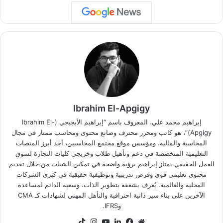
Ibrahim El-Apgigy
إبراهيم محمد علي، المعروف باسم “إبراهيم الأبجيجي (Ibrahim El-
Apgigy)”، هو كاتب ومحرر محترف وصانع محتوى ومحاسب ممتاز في مجال
المحاسبة والمالية، ومؤسس موقع مجتمع المحاسبين، أحد أبرز المنصات
التعليمية المتخصصة في دعم وتأهيل طلاب وخريجي كليات التجارة لسوق
العمل الحقيقي.يمتاز إبراهيم برؤية واضحة في تمكين الشباب من خلال تقديم
محتوى تعليمي قوي وفرص تدريبية وتوظيفية حقيقية في كبرى الشركات
المحلية والعالمية. يُعرف بشغفه بتطوير الذات، وسعيه الدائم لمساعدة
الآخرين على بناء سير ذاتية احترافية والتأهل المهني لشهادات كـ CMA
وIFRS.
موقع
فيسبوك
لينكدإن
‫YouTube
انستقرام
‫TikTok