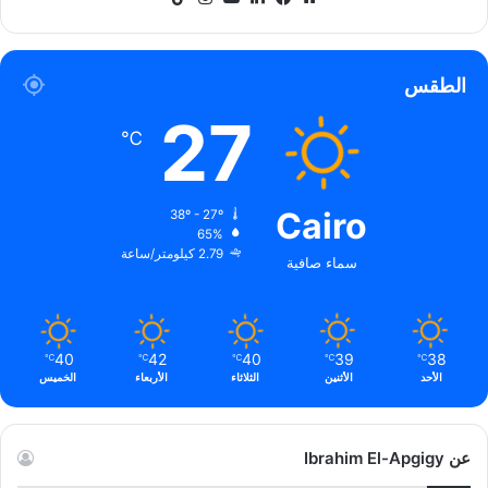
الويب
الطقس
27
℃
Cairo
38º - 27º
65%
2.79 كيلومتر/ساعة
سماء صافية
40
42
40
39
38
℃
℃
℃
℃
℃
الأحد
الأثنين
الثلاثاء
الأربعاء
الخميس
عن Ibrahim El-Apgigy