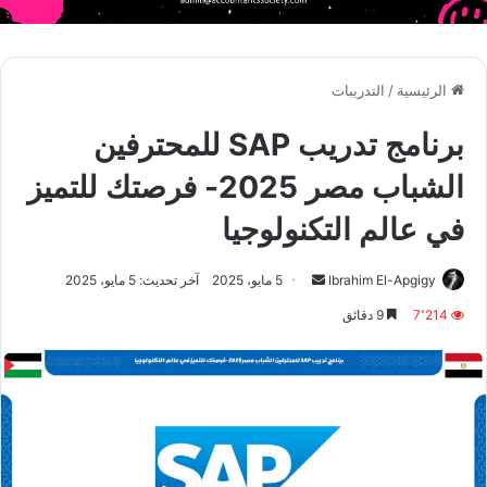
الرئيسية
/
التدريبات
برنامج تدريب SAP للمحترفين
الشباب مصر 2025- فرصتك للتميز
في عالم التكنولوجيا
أرسل
Ibrahim El-Apgigy
5 مايو، 2025
آخر تحديث: 5 مايو، 2025
بريدا
7٬214
9 دقائق
إلكترونيا