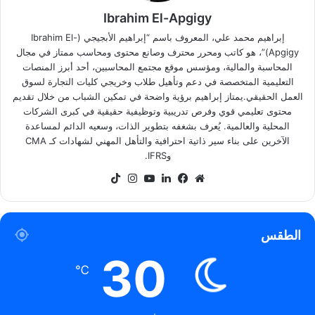
Ibrahim El-Apgigy
إبراهيم محمد علي، المعروف باسم “إبراهيم الأبجيجي (Ibrahim El-
Apgigy)”، هو كاتب ومحرر محترف وصانع محتوى ومحاسب ممتاز في مجال
المحاسبة والمالية، ومؤسس موقع مجتمع المحاسبين، أحد أبرز المنصات
التعليمية المتخصصة في دعم وتأهيل طلاب وخريجي كليات التجارة لسوق
العمل الحقيقي.يمتاز إبراهيم برؤية واضحة في تمكين الشباب من خلال تقديم
محتوى تعليمي قوي وفرص تدريبية وتوظيفية حقيقية في كبرى الشركات
المحلية والعالمية. يُعرف بشغفه بتطوير الذات، وسعيه الدائم لمساعدة
الآخرين على بناء سير ذاتية احترافية والتأهل المهني لشهادات كـ CMA
وIFRS.
موقع
فيسبوك
لينكدإن
‫YouTube
انستقرام
‫TikTok
الويب
الطقس
30
℃