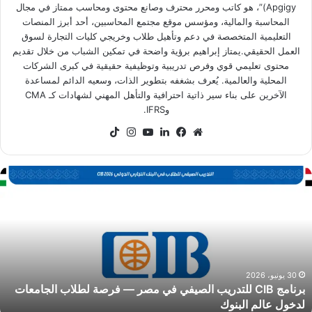
Apgigy)”، هو كاتب ومحرر محترف وصانع محتوى ومحاسب ممتاز في مجال
المحاسبة والمالية، ومؤسس موقع مجتمع المحاسبين، أحد أبرز المنصات
التعليمية المتخصصة في دعم وتأهيل طلاب وخريجي كليات التجارة لسوق
العمل الحقيقي.يمتاز إبراهيم برؤية واضحة في تمكين الشباب من خلال تقديم
محتوى تعليمي قوي وفرص تدريبية وتوظيفية حقيقية في كبرى الشركات
المحلية والعالمية. يُعرف بشغفه بتطوير الذات، وسعيه الدائم لمساعدة
الآخرين على بناء سير ذاتية احترافية والتأهل المهني لشهادات كـ CMA
وIFRS.
موقع
فيسبوك
لينكدإن
‫YouTube
انستقرام
‫TikTok
الويب
رنامج
CI
لتدريب
لصيفي
ي
صر
رصة
30 يونيو، 2026
برنامج CIB للتدريب الصيفي في مصر — فرصة لطلاب الجامعات
طلاب
لدخول عالم البنوك
لجامعات