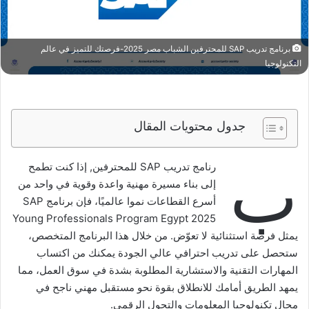
برنامج تدريب SAP للمحترفين الشباب مصر 2025-فرصتك للتميز في عالم
التكنولوجيا
جدول محتويات المقال
ب
رنامج تدريب SAP للمحترفين, إذا كنت تطمح
إلى بناء مسيرة مهنية واعدة وقوية في واحد من
أسرع القطاعات نموا عالميًا، فإن برنامج SAP
Young Professionals Program Egypt 2025
يمثل فرصة استثنائية لا تعوّض. من خلال هذا البرنامج المتخصص،
ستحصل على تدريب احترافي عالي الجودة يمكنك من اكتساب
المهارات التقنية والاستشارية المطلوبة بشدة في سوق العمل، مما
يمهد الطريق أمامك للانطلاق بقوة نحو مستقبل مهني ناجح في
مجال تكنولوجيا المعلومات والتحول الرقمي.