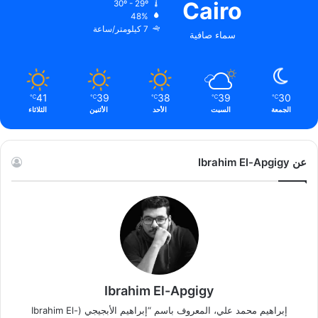
Cairo
30º - 29º
48%
7 كيلومتر/ساعة
سماء صافية
41
39
38
39
30
℃
℃
℃
℃
℃
الجمعة
السبت
الأحد
الأثنين
الثلاثاء
عن Ibrahim El-Apgigy
Ibrahim El-Apgigy
إبراهيم محمد علي، المعروف باسم “إبراهيم الأبجيجي (Ibrahim El-