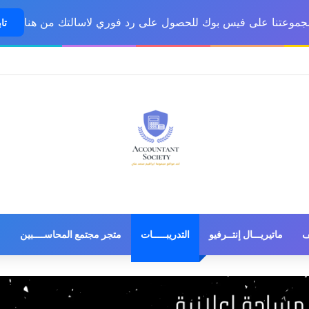
مجموعتنا على فيس بوك للحصول على رد فوري لاسالتك من هنا
تاب
ف
ماتيريـــال إنتــرفيو
التدريبـــــات
متجر مجتمع المحاســــبين
م