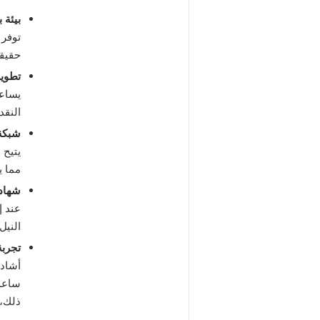
بيئة 
توفر 
حقيقي
تطوير
يساعد
النقد
شبكة 
يتيح 
مما ي
شهاد
عند إ
النيل
تجربة
أشاد 
ساعدت
ذلك، 