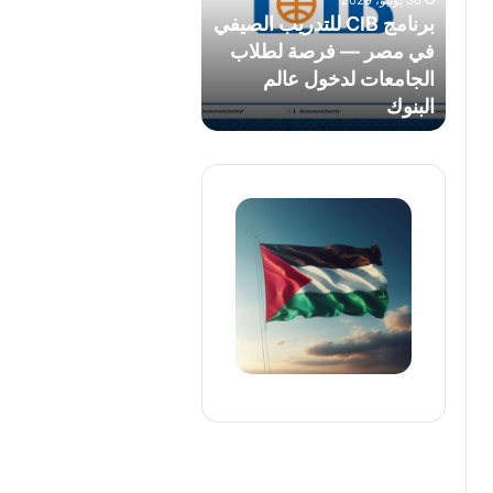
30 يونيو، 2026
مصر
برنامج CIB للتدريب الصيفي
—
في مصر — فرصة لطلاب
فرصة
الجامعات لدخول عالم
لطلاب
البنوك
الجامعات
لدخول
عالم
البنوك