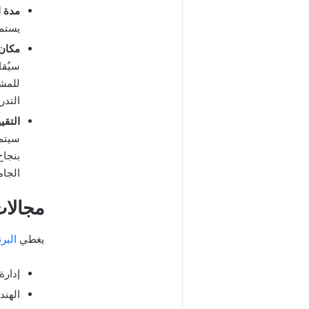
مدة ا
يستمر ال
مكان 
سيُقا
للمشا
التدر
التقي
سيتم 
بنجاح
الجام
مجالات
يغطي
البر
إدارة
الهند