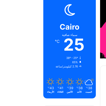
Cairo
سماء صافية
25
℃
38º - 25º
65%
2.76 كيلومتر/ساعة
43
41
39
38
38
℃
℃
℃
℃
℃
السبت
الأحد
الأثنين
الثلاثاء
الأربعاء