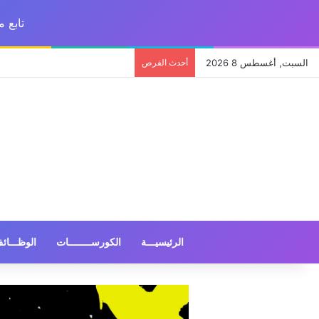
تابع 
السبت, أغسطس 8 2026
أحدث الفرص
الرئيسيـــة
الكورســــــــات
الوظـــائ