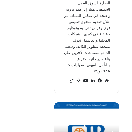
التجارة لسوق العمل
الحقيقي.يمتاز إبراهيم برؤية
واضحة في تمكين الشباب من
خلال تقديم محتوى تعليمي
قوي وفرص تدريبية وتوظيفية
حقيقية في كبرى الشركات
المحلية والعالمية. يُعرف
بشغفه بتطوير الذات، وسعيه
الدائم لمساعدة الآخرين على
بناء سير ذاتية احترافية
والتأهل المهني لشهادات كـ
CMA وIFRS.
موقع
فيسبوك
لينكدإن
‫YouTube
انستقرام
‫TikTok
الويب
برنامج
CIB
للتدريب
الصيفي
في