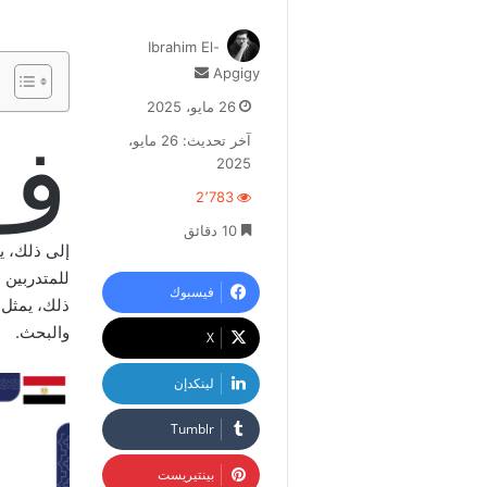
Ibrahim El-
أرسل
Apgigy
بريدا
26 مايو، 2025
إلكترونيا
ف
آخر تحديث: 26 مايو،
2025
2٬783
10 دقائق
إلى ذلك، يو
للمتدربين 
فيسبوك
ذلك، يمثل 
والبحث.
‫X
لينكدإن
بينتيريست