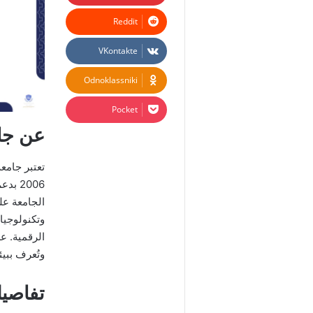
Odnoklassniki
‫Pocket
عن جام
تعتبر جامع
2006 
الجامعة عل
وتكنولوجيا 
الرقمية. ع
وتُعرف ببيئ
تفاصيل