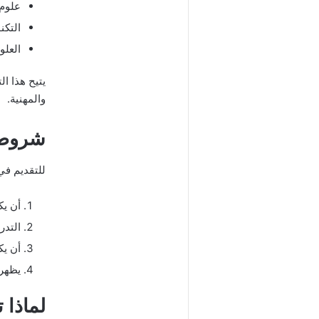
علوم 
التكن
العلو
يتيح هذا ال
والمهنية.
شروط ا
للتقديم في
أن يك
التدر
أن يك
يظهرو
لماذا ت