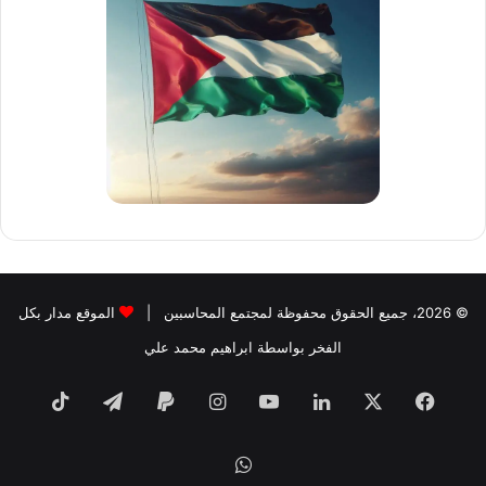
© 2026، جميع الحقوق محفوظة لمجتمع المحاسبين |
الموقع مدار بكل
الفخر بواسطة ابراهيم محمد علي
فيسبوك
‫X
لينكدإن
‫YouTube
انستقرام
تيلقرام
TikTok
واتساب