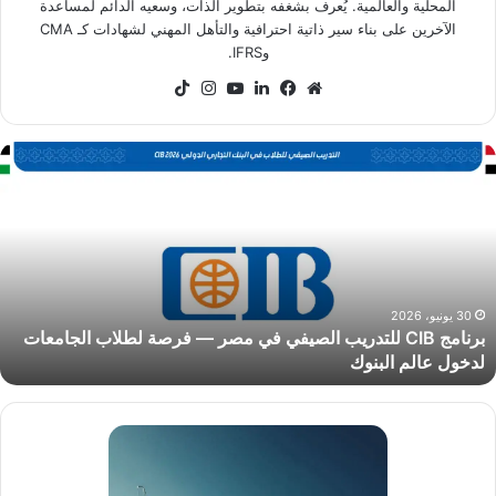
المحلية والعالمية. يُعرف بشغفه بتطوير الذات، وسعيه الدائم لمساعدة
الآخرين على بناء سير ذاتية احترافية والتأهل المهني لشهادات كـ CMA
وIFRS.
موقع
فيسبوك
لينكدإن
‫YouTube
انستقرام
‫TikTok
الويب
رنامج
CI
لتدريب
لصيفي
ي
صر
رصة
30 يونيو، 2026
برنامج CIB للتدريب الصيفي في مصر — فرصة لطلاب الجامعات
طلاب
لدخول عالم البنوك
لجامعات
دخول
الم
لبنوك