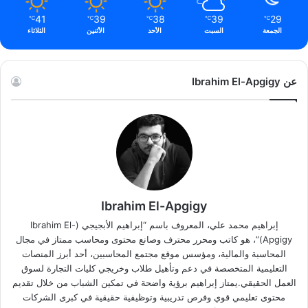
41
39
38
39
29
℃
℃
℃
℃
℃
الجمعة
السبت
الأحد
الأثنين
الثلاثاء
عن Ibrahim El-Apgigy
Ibrahim El-Apgigy
إبراهيم محمد علي، المعروف باسم “إبراهيم الأبجيجي (Ibrahim El-
Apgigy)”، هو كاتب ومحرر محترف وصانع محتوى ومحاسب ممتاز في مجال
المحاسبة والمالية، ومؤسس موقع مجتمع المحاسبين، أحد أبرز المنصات
التعليمية المتخصصة في دعم وتأهيل طلاب وخريجي كليات التجارة لسوق
العمل الحقيقي.يمتاز إبراهيم برؤية واضحة في تمكين الشباب من خلال تقديم
محتوى تعليمي قوي وفرص تدريبية وتوظيفية حقيقية في كبرى الشركات