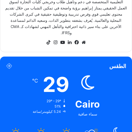
التعليمية المتخصصة في دعم وتأهيل طلاب وخريجي كليات التجارة لسوق
العمل الحقيقي.يمتاز إبراهيم برؤية واضحة في تمكين الشباب من خلال تقديم
محتوى تعليمي قوي وفرص تدريبية وتوظيفية حقيقية في كبرى الشركات
المحلية والعالمية. يُعرف بشغفه بتطوير الذات، وسعيه الدائم لمساعدة
الآخرين على بناء سير ذاتية احترافية والتأهل المهني لشهادات كـ CMA
وIFRS.
موقع
فيسبوك
لينكدإن
‫YouTube
انستقرام
‫TikTok
الويب
الطقس
29
℃
Cairo
29º - 29º
51%
5.24 كيلومتر/ساعة
سماء صافية