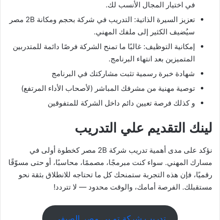
في اختيار المجال الأنسب لك.
تعزيز السيرة الذاتية: التدريب في شركة بحجم ومكانة 2B مصر
سيُضيف الكثير إلى ملفك المهني.
إمكانية التوظيف: غالبًا ما تمنح الشركة فرصًا دائمة للمتدربين
المتميزين بعد انتهاء البرنامج.
شهادة خبرة رسمية تثبت مشاركتك في البرنامج
توصية مهنية من مشرفك المباشر (لأصحاب الأداء المرتفع)
و كذلك فرصة تعيين دائم داخل الشركة للمتفوقين
لينك التقديم علي التدريب
نؤكد على مدى أهمية تدريب شركة 2B مصر كخطوة أولى في
مسارك المهني. سواء كنت مبرمجًا، مصممًا، محاسبًا، أو حتى مسوّقًا
رقميًا، فإن هذه التجربة ستمنحك كل ما تحتاجه للانطلاق بثقة نحو
مستقبلك. الفرصة أمامك، والوقت محدود — لا تتردد!
تدريب شركة تو بي مصر الصيفي