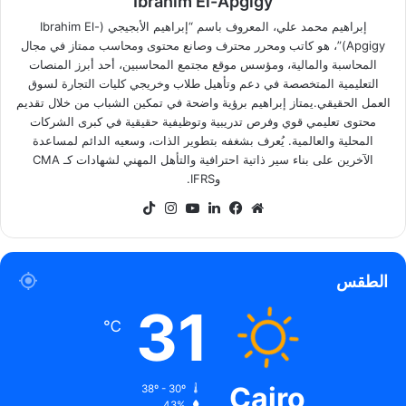
Ibrahim El-Apgigy
إبراهيم محمد علي، المعروف باسم “إبراهيم الأبجيجي (Ibrahim El-
Apgigy)”، هو كاتب ومحرر محترف وصانع محتوى ومحاسب ممتاز في مجال
المحاسبة والمالية، ومؤسس موقع مجتمع المحاسبين، أحد أبرز المنصات
التعليمية المتخصصة في دعم وتأهيل طلاب وخريجي كليات التجارة لسوق
العمل الحقيقي.يمتاز إبراهيم برؤية واضحة في تمكين الشباب من خلال تقديم
محتوى تعليمي قوي وفرص تدريبية وتوظيفية حقيقية في كبرى الشركات
المحلية والعالمية. يُعرف بشغفه بتطوير الذات، وسعيه الدائم لمساعدة
الآخرين على بناء سير ذاتية احترافية والتأهل المهني لشهادات كـ CMA
وIFRS.
موقع
فيسبوك
لينكدإن
‫YouTube
انستقرام
‫TikTok
الويب
الطقس
31
℃
Cairo
38º - 30º
43%