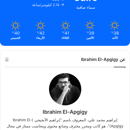
2.14 كيلومتر/ساعة
سماء صافية
40
42
41
39
38
℃
℃
℃
℃
℃
الأحد
الأثنين
الثلاثاء
الأربعاء
الخميس
عن Ibrahim El-Apgigy
Ibrahim El-Apgigy
إبراهيم محمد علي، المعروف باسم “إبراهيم الأبجيجي (Ibrahim El-
Apgigy)”، هو كاتب ومحرر محترف وصانع محتوى ومحاسب ممتاز في مجال