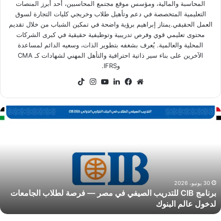
المحاسبة والمالية، ومؤسس موقع مجتمع المحاسبين، أحد أبرز المنصات
التعليمية المتخصصة في دعم وتأهيل طلاب وخريجي كليات التجارة لسوق
العمل الحقيقي.يمتاز إبراهيم برؤية واضحة في تمكين الشباب من خلال تقديم
محتوى تعليمي قوي وفرص تدريبية وتوظيفية حقيقية في كبرى الشركات
المحلية والعالمية. يُعرف بشغفه بتطوير الذات، وسعيه الدائم لمساعدة
الآخرين على بناء سير ذاتية احترافية والتأهل المهني لشهادات كـ CMA
وIFRS.
موقع
فيسبوك
لينكدإن
‫YouTube
انستقرام
‫TikTok
الويب
رنامج
CI
لتدريب
لصيفي
ي
صر
رصة
30 يونيو، 2026
برنامج CIB للتدريب الصيفي في مصر — فرصة لطلاب الجامعات
طلاب
لدخول عالم البنوك
لجامعات
دخول