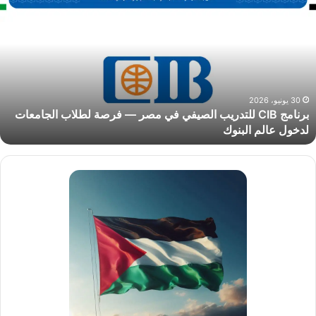
CI
لتدريب
لصيفي
ي
صر
رصة
30 يونيو، 2026
برنامج CIB للتدريب الصيفي في مصر — فرصة لطلاب الجامعات
طلاب
لدخول عالم البنوك
لجامعات
دخول
الم
لبنوك