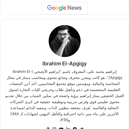
Ibrahim El-Apgigy
إبراهيم محمد علي، المعروف باسم “إبراهيم الأبجيجي (Ibrahim El-
Apgigy)”، هو كاتب ومحرر محترف وصانع محتوى ومحاسب ممتاز في مجال
المحاسبة والمالية، ومؤسس موقع مجتمع المحاسبين، أحد أبرز المنصات
التعليمية المتخصصة في دعم وتأهيل طلاب وخريجي كليات التجارة لسوق
العمل الحقيقي.يمتاز إبراهيم برؤية واضحة في تمكين الشباب من خلال تقديم
محتوى تعليمي قوي وفرص تدريبية وتوظيفية حقيقية في كبرى الشركات
المحلية والعالمية. يُعرف بشغفه بتطوير الذات، وسعيه الدائم لمساعدة
الآخرين على بناء سير ذاتية احترافية والتأهل المهني لشهادات كـ CMA
وIFRS.
موقع
فيسبوك
لينكدإن
‫YouTube
انستقرام
‫TikTok