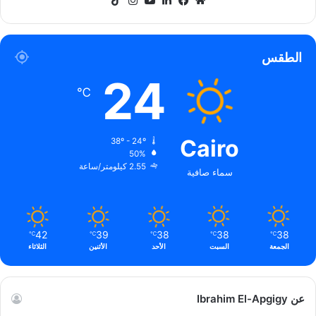
الويب
الطقس
24
℃
Cairo
38º - 24º
50%
2.55 كيلومتر/ساعة
سماء صافية
42
39
38
38
38
℃
℃
℃
℃
℃
الجمعة
السبت
الأحد
الأثنين
الثلاثاء
عن Ibrahim El-Apgigy