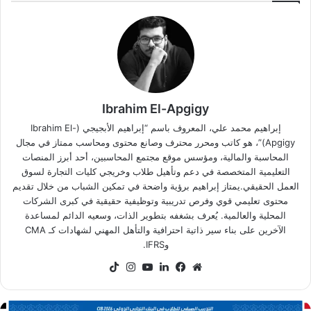
Ibrahim El-Apgigy
إبراهيم محمد علي، المعروف باسم “إبراهيم الأبجيجي (Ibrahim El-
Apgigy)”، هو كاتب ومحرر محترف وصانع محتوى ومحاسب ممتاز في مجال
المحاسبة والمالية، ومؤسس موقع مجتمع المحاسبين، أحد أبرز المنصات
التعليمية المتخصصة في دعم وتأهيل طلاب وخريجي كليات التجارة لسوق
العمل الحقيقي.يمتاز إبراهيم برؤية واضحة في تمكين الشباب من خلال تقديم
محتوى تعليمي قوي وفرص تدريبية وتوظيفية حقيقية في كبرى الشركات
المحلية والعالمية. يُعرف بشغفه بتطوير الذات، وسعيه الدائم لمساعدة
الآخرين على بناء سير ذاتية احترافية والتأهل المهني لشهادات كـ CMA
وIFRS.
موقع
فيسبوك
لينكدإن
‫YouTube
انستقرام
‫TikTok
الويب
رنامج