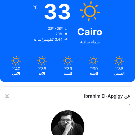
33
℃
Cairo
38º - 29º
29%
3.44 كيلومتر/ساعة
سماء صافية
40
38
39
39
38
℃
℃
℃
℃
℃
الخميس
الجمعة
السبت
الأحد
الأثنين
عن Ibrahim El-Apgigy