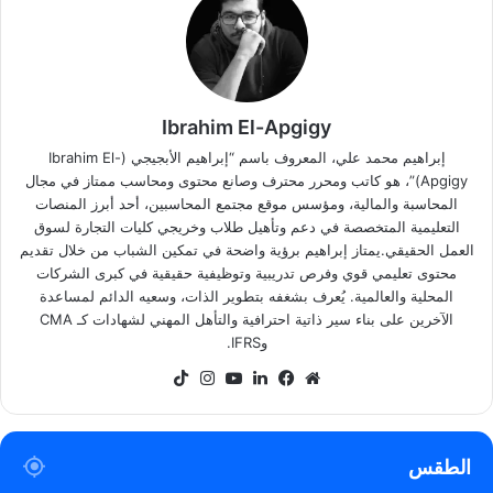
Ibrahim El-Apgigy
إبراهيم محمد علي، المعروف باسم “إبراهيم الأبجيجي (Ibrahim El-
Apgigy)”، هو كاتب ومحرر محترف وصانع محتوى ومحاسب ممتاز في مجال
المحاسبة والمالية، ومؤسس موقع مجتمع المحاسبين، أحد أبرز المنصات
التعليمية المتخصصة في دعم وتأهيل طلاب وخريجي كليات التجارة لسوق
العمل الحقيقي.يمتاز إبراهيم برؤية واضحة في تمكين الشباب من خلال تقديم
محتوى تعليمي قوي وفرص تدريبية وتوظيفية حقيقية في كبرى الشركات
المحلية والعالمية. يُعرف بشغفه بتطوير الذات، وسعيه الدائم لمساعدة
الآخرين على بناء سير ذاتية احترافية والتأهل المهني لشهادات كـ CMA
وIFRS.
موقع
فيسبوك
لينكدإن
‫YouTube
انستقرام
‫TikTok
الويب
الطقس