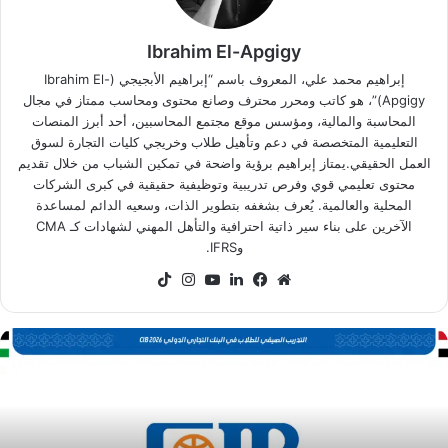
Ibrahim El-Apgigy
إبراهيم محمد علي، المعروف باسم “إبراهيم الأبجيجي (Ibrahim El-
Apgigy)”، هو كاتب ومحرر محترف وصانع محتوى ومحاسب ممتاز في مجال
المحاسبة والمالية، ومؤسس موقع مجتمع المحاسبين، أحد أبرز المنصات
التعليمية المتخصصة في دعم وتأهيل طلاب وخريجي كليات التجارة لسوق
العمل الحقيقي.يمتاز إبراهيم برؤية واضحة في تمكين الشباب من خلال تقديم
محتوى تعليمي قوي وفرص تدريبية وتوظيفية حقيقية في كبرى الشركات
المحلية والعالمية. يُعرف بشغفه بتطوير الذات، وسعيه الدائم لمساعدة
الآخرين على بناء سير ذاتية احترافية والتأهل المهني لشهادات كـ CMA
وIFRS.
موقع
فيسبوك
لينكدإن
‫YouTube
انستقرام
‫TikTok
الويب
رنامج
CI
لتدريب
لصيفي
ي
صر