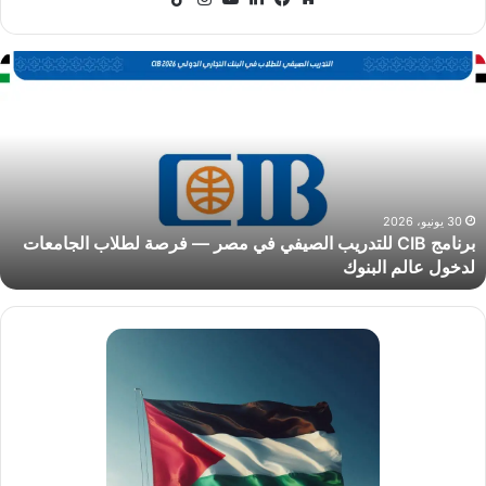
الويب
رنامج
CI
لتدريب
لصيفي
ي
صر
رصة
30 يونيو، 2026
برنامج CIB للتدريب الصيفي في مصر — فرصة لطلاب الجامعات
طلاب
لدخول عالم البنوك
لجامعات
دخول
الم
لبنوك