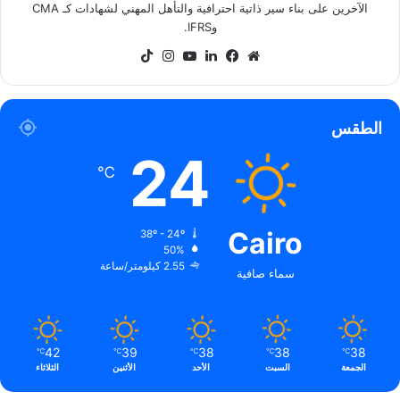
الآخرين على بناء سير ذاتية احترافية والتأهل المهني لشهادات كـ CMA
وIFRS.
موقع
فيسبوك
لينكدإن
‫YouTube
انستقرام
‫TikTok
الويب
الطقس
24
℃
Cairo
38º - 24º
50%
2.55 كيلومتر/ساعة
سماء صافية
42
39
38
38
38
℃
℃
℃
℃
℃
الجمعة
السبت
الأحد
الأثنين
الثلاثاء