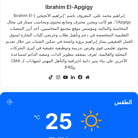
Ibrahim El-Apgigy
إبراهيم محمد علي، المعروف باسم “إبراهيم الأبجيجي (Ibrahim El-
Apgigy)”، هو كاتب ومحرر محترف وصانع محتوى ومحاسب ممتاز في مجال
المحاسبة والمالية، ومؤسس موقع مجتمع المحاسبين، أحد أبرز المنصات
التعليمية المتخصصة في دعم وتأهيل طلاب وخريجي كليات التجارة لسوق
العمل الحقيقي.يمتاز إبراهيم برؤية واضحة في تمكين الشباب من خلال تقديم
محتوى تعليمي قوي وفرص تدريبية وتوظيفية حقيقية في كبرى الشركات
المحلية والعالمية. يُعرف بشغفه بتطوير الذات، وسعيه الدائم لمساعدة
الآخرين على بناء سير ذاتية احترافية والتأهل المهني لشهادات كـ CMA
وIFRS.
موقع
فيسبوك
لينكدإن
‫YouTube
انستقرام
‫TikTok
الويب
الطقس
25
℃