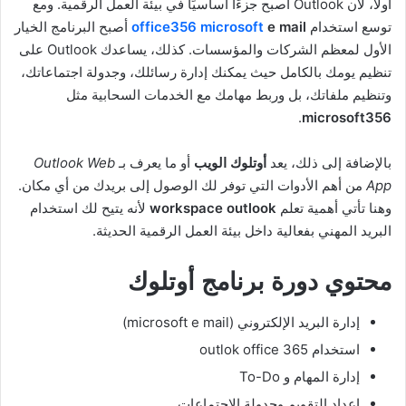
أولًا، لأن Outlook أصبح جزءًا أساسيًا في بيئة العمل الرقمية. ومع
توسع استخدام
e mail
office356 microsoft
أصبح البرنامج الخيار
الأول لمعظم الشركات والمؤسسات. كذلك، يساعدك Outlook على
تنظيم يومك بالكامل حيث يمكنك إدارة رسائلك، وجدولة اجتماعاتك،
وتنظيم ملفاتك، بل وربط مهامك مع الخدمات السحابية مثل
.
microsoft356
بالإضافة إلى ذلك، يعد
أوتلوك الويب
أو ما يعرف بـ
Outlook Web
App
من أهم الأدوات التي توفر لك الوصول إلى بريدك من أي مكان.
وهنا تأتي أهمية تعلم
workspace outlook
لأنه يتيح لك استخدام
البريد المهني بفعالية داخل بيئة العمل الرقمية الحديثة.
محتوي دورة برنامج أوتلوك
إدارة البريد الإلكتروني (microsoft e mail)
استخدام outlok office 365
إدارة المهام و To-Do
إعداد التقويم وجدولة الاجتماعات