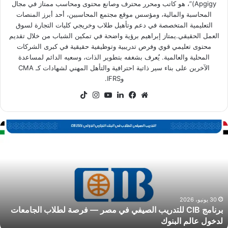
Apgigy)”، هو كاتب ومحرر محترف وصانع محتوى ومحاسب ممتاز في مجال
المحاسبة والمالية، ومؤسس موقع مجتمع المحاسبين، أحد أبرز المنصات
التعليمية المتخصصة في دعم وتأهيل طلاب وخريجي كليات التجارة لسوق
العمل الحقيقي.يمتاز إبراهيم برؤية واضحة في تمكين الشباب من خلال تقديم
محتوى تعليمي قوي وفرص تدريبية وتوظيفية حقيقية في كبرى الشركات
المحلية والعالمية. يُعرف بشغفه بتطوير الذات، وسعيه الدائم لمساعدة
الآخرين على بناء سير ذاتية احترافية والتأهل المهني لشهادات كـ CMA
وIFRS.
موقع
فيسبوك
لينكدإن
‫YouTube
انستقرام
‫TikTok
الويب
رنامج
CI
لتدريب
لصيفي
ي
صر
رصة
30 يونيو، 2026
برنامج CIB للتدريب الصيفي في مصر — فرصة لطلاب الجامعات
طلاب
لدخول عالم البنوك
لجامعات