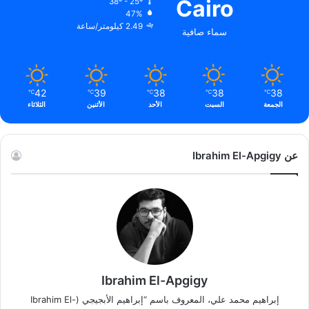
Cairo
38º - 25º
47%
2.49 كيلومتر/ساعة
سماء صافية
42
39
38
38
38
℃
℃
℃
℃
℃
الجمعة
السبت
الأحد
الأثنين
الثلاثاء
عن Ibrahim El-Apgigy
Ibrahim El-Apgigy
إبراهيم محمد علي، المعروف باسم “إبراهيم الأبجيجي (Ibrahim El-