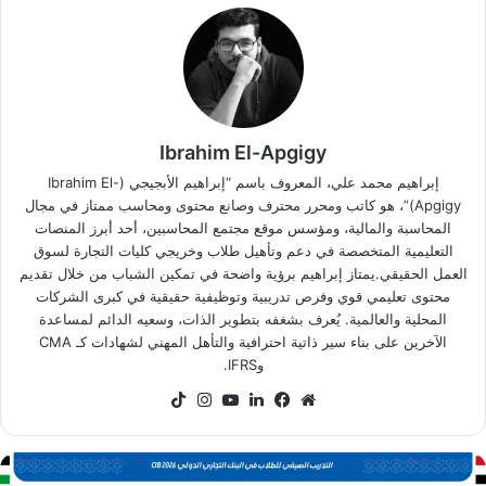
Ibrahim El-Apgigy
إبراهيم محمد علي، المعروف باسم “إبراهيم الأبجيجي (Ibrahim El-
Apgigy)”، هو كاتب ومحرر محترف وصانع محتوى ومحاسب ممتاز في مجال
المحاسبة والمالية، ومؤسس موقع مجتمع المحاسبين، أحد أبرز المنصات
التعليمية المتخصصة في دعم وتأهيل طلاب وخريجي كليات التجارة لسوق
العمل الحقيقي.يمتاز إبراهيم برؤية واضحة في تمكين الشباب من خلال تقديم
محتوى تعليمي قوي وفرص تدريبية وتوظيفية حقيقية في كبرى الشركات
المحلية والعالمية. يُعرف بشغفه بتطوير الذات، وسعيه الدائم لمساعدة
الآخرين على بناء سير ذاتية احترافية والتأهل المهني لشهادات كـ CMA
وIFRS.
موقع
فيسبوك
لينكدإن
‫YouTube
انستقرام
‫TikTok
الويب
رنامج
CI