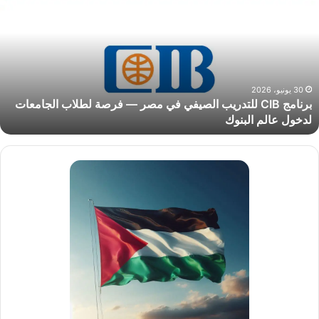
لتدريب
لصيفي
ي
صر
رصة
30 يونيو، 2026
برنامج CIB للتدريب الصيفي في مصر — فرصة لطلاب الجامعات
طلاب
لدخول عالم البنوك
لجامعات
دخول
الم
لبنوك