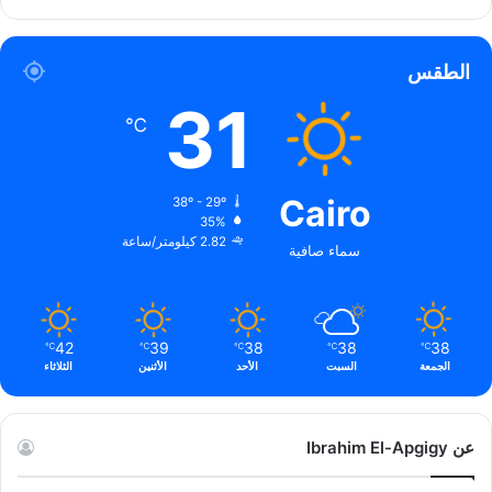
الويب
الطقس
31
℃
Cairo
38º - 29º
35%
2.82 كيلومتر/ساعة
سماء صافية
42
39
38
38
38
℃
℃
℃
℃
℃
الجمعة
السبت
الأحد
الأثنين
الثلاثاء
عن Ibrahim El-Apgigy