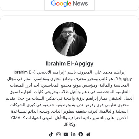
Ibrahim El-Apgigy
إبراهيم محمد علي، المعروف باسم “إبراهيم الأبجيجي (Ibrahim El-
Apgigy)”، هو كاتب ومحرر محترف وصانع محتوى ومحاسب ممتاز في مجال
المحاسبة والمالية، ومؤسس موقع مجتمع المحاسبين، أحد أبرز المنصات
التعليمية المتخصصة في دعم وتأهيل طلاب وخريجي كليات التجارة لسوق
العمل الحقيقي.يمتاز إبراهيم برؤية واضحة في تمكين الشباب من خلال تقديم
محتوى تعليمي قوي وفرص تدريبية وتوظيفية حقيقية في كبرى الشركات
المحلية والعالمية. يُعرف بشغفه بتطوير الذات، وسعيه الدائم لمساعدة
الآخرين على بناء سير ذاتية احترافية والتأهل المهني لشهادات كـ CMA
وIFRS.
موقع
فيسبوك
لينكدإن
‫YouTube
انستقرام
‫TikTok