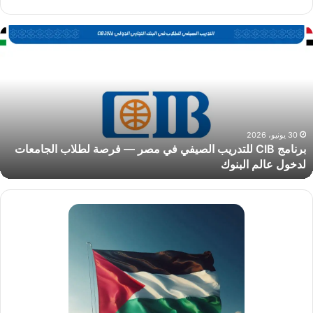
الويب
رنامج
CI
لتدريب
لصيفي
ي
صر
رصة
30 يونيو، 2026
برنامج CIB للتدريب الصيفي في مصر — فرصة لطلاب الجامعات
طلاب
لدخول عالم البنوك
لجامعات
دخول
الم
لبنوك