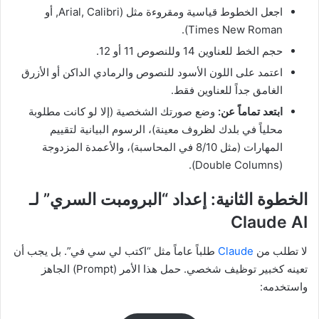
اجعل الخطوط قياسية ومقروءة مثل (Arial, Calibri, أو
Times New Roman).
حجم الخط للعناوين 14 وللنصوص 11 أو 12.
اعتمد على اللون الأسود للنصوص والرمادي الداكن أو الأزرق
الغامق جداً للعناوين فقط.
ابتعد تماماً عن:
وضع صورتك الشخصية (إلا لو كانت مطلوبة
محلياً في بلدك لظروف معينة)، الرسوم البيانية لتقييم
المهارات (مثل 8/10 في المحاسبة)، والأعمدة المزدوجة
(Double Columns).
الخطوة الثانية: إعداد “البرومبت السري” لـ
Claude AI
لا تطلب من
Claude
طلباً عاماً مثل “اكتب لي سي في”. بل يجب أن
تعينه كخبير توظيف شخصي. حمل هذا الأمر (Prompt) الجاهز
واستخدمه: