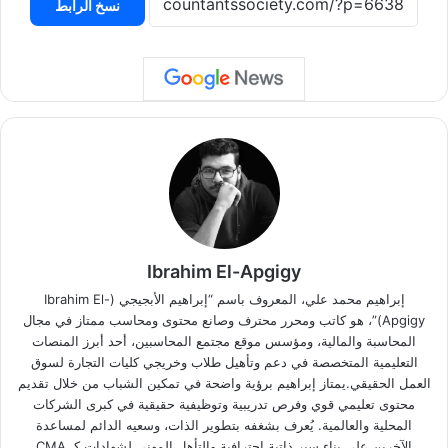
نسخ الرابط
Ibrahim El-Apgigy
إبراهيم محمد علي، المعروف باسم “إبراهيم الأبجيجي (Ibrahim El-
Apgigy)”، هو كاتب ومحرر محترف وصانع محتوى ومحاسب ممتاز في مجال
المحاسبة والمالية، ومؤسس موقع مجتمع المحاسبين، أحد أبرز المنصات
التعليمية المتخصصة في دعم وتأهيل طلاب وخريجي كليات التجارة لسوق
العمل الحقيقي.يمتاز إبراهيم برؤية واضحة في تمكين الشباب من خلال تقديم
محتوى تعليمي قوي وفرص تدريبية وتوظيفية حقيقية في كبرى الشركات
المحلية والعالمية. يُعرف بشغفه بتطوير الذات، وسعيه الدائم لمساعدة
الآخرين على بناء سير ذاتية احترافية والتأهل المهني لشهادات كـ CMA