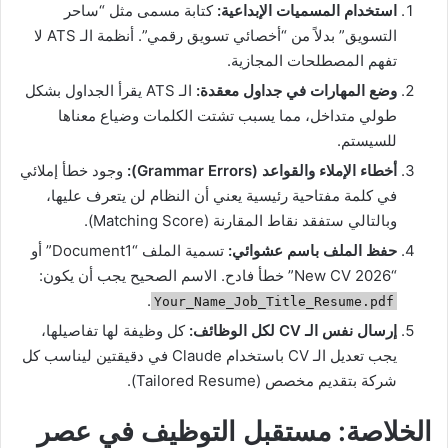
استخدام المسميات الإبداعية:
كتابة مسمى مثل “ساحر
التسويق” بدلاً من “أخصائي تسويق رقمي”. أنظمة الـ ATS لا
تفهم المصطلحات المجازية.
وضع المهارات في جداول معقدة:
الـ ATS يقرأ الجداول بشكل
طولي متداخل، مما يسبب تشتت الكلمات وضياع معناها
للسيستم.
أخطاء الإملاء والقواعد (Grammar Errors):
وجود خطأ إملائي
في كلمة مفتاحية رئيسية يعني أن النظام لن يتعرف عليها،
وبالتالي ستفقد نقاط المقارنة (Matching Score).
حفظ الملف باسم عشوائي:
تسمية الملف “Document1” أو
“New CV 2026” خطأ فادح. الاسم الصحيح يجب أن يكون:
.
Your_Name_Job_Title_Resume.pdf
إرسال نفس الـ CV لكل الوظائف:
كل وظيفة لها تفاصيلها،
يجب تعديل الـ CV باستخدام Claude في دقيقتين ليناسب كل
شركة بتقديم مخصص (Tailored Resume).
الخلاصة: مستقبل التوظيف في عصر