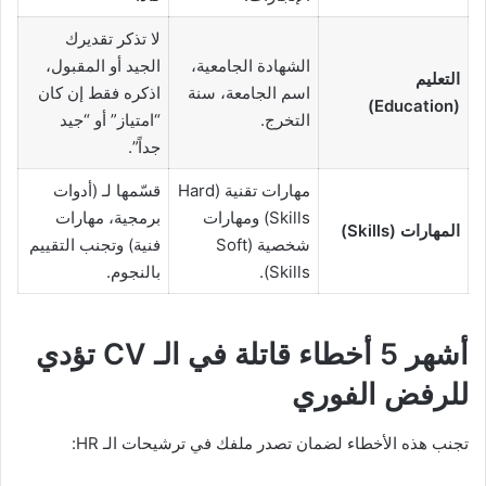
لا تذكر تقديرك
الشهادة الجامعية،
الجيد أو المقبول،
التعليم
اسم الجامعة، سنة
اذكره فقط إن كان
(Education)
التخرج.
“امتياز” أو “جيد
جداً”.
مهارات تقنية (Hard
قسّمها لـ (أدوات
Skills) ومهارات
برمجية، مهارات
المهارات (Skills)
شخصية (Soft
فنية) وتجنب التقييم
Skills).
بالنجوم.
أشهر 5 أخطاء قاتلة في الـ CV تؤدي
للرفض الفوري
تجنب هذه الأخطاء لضمان تصدر ملفك في ترشيحات الـ HR: