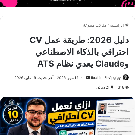
الرئيسية
/
مقالات متنوعة
دليل 2026: طريقة عمل CV
احترافي بالذكاء الاصطناعي
وClaude يعدي نظام ATS
أرسل
Ibrahim El-Apgigy
19 مايو، 2026
آخر تحديث: 19 مايو، 2026
بريدا
318
21 دقائق
إلكترونيا