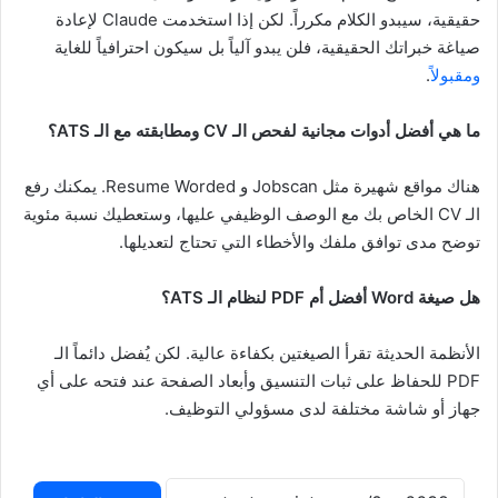
حقيقية، سيبدو الكلام مكرراً. لكن إذا استخدمت Claude لإعادة
صياغة خبراتك الحقيقية، فلن يبدو آلياً بل سيكون احترافياً للغاية
ومقبولاً
.
ما هي أفضل أدوات مجانية لفحص الـ CV ومطابقته مع الـ ATS؟
هناك مواقع شهيرة مثل Jobscan و Resume Worded. يمكنك رفع
الـ CV الخاص بك مع الوصف الوظيفي عليها، وستعطيك نسبة مئوية
توضح مدى توافق ملفك والأخطاء التي تحتاج لتعديلها.
هل صيغة Word أفضل أم PDF لنظام الـ ATS؟
الأنظمة الحديثة تقرأ الصيغتين بكفاءة عالية. لكن يُفضل دائماً الـ
PDF للحفاظ على ثبات التنسيق وأبعاد الصفحة عند فتحه على أي
جهاز أو شاشة مختلفة لدى مسؤولي التوظيف.