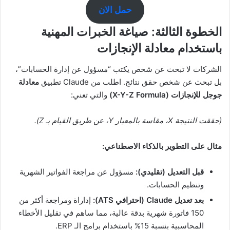
حمل الان
الخطوة الثالثة: صياغة الخبرات المهنية
باستخدام معادلة الإنجازات
الشركات لا تبحث عن شخص يكتب “مسؤول عن إدارة الحسابات”،
بل تبحث عن شخص حقق نتائج. اطلب من Claude تطبيق
معادلة
جوجل للإنجازات (X-Y-Z Formula)
والتي تعني:
(حققت النتيجة X، مقاسة بالمعيار Y، عن طريق القيام بـ Z).
مثال على التطوير بالذكاء الاصطناعي:
قبل التعديل (تقليدي):
مسؤول عن مراجعة الفواتير الشهرية
وتنظيم الحسابات.
بعد تعديل Claude (احترافي ATS):
إداراة ومراجعة أكثر من
150 فاتورة شهرية بدقة عالية، مما ساهم في تقليل الأخطاء
المحاسبية بنسبة 15% باستخدام برامج الـ ERP.