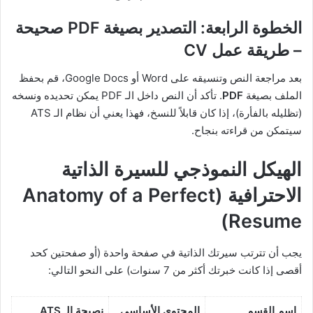
الخطوة الرابعة: التصدير بصيغة PDF صحيحة
– طريقة عمل CV
بعد مراجعة النص وتنسيقه على Word أو Google Docs، قم بحفظ
الملف بصيغة
PDF
. تأكد أن النص داخل الـ PDF يمكن تحديده ونسخه
(تظليله بالفأرة)، إذا كان قابلاً للنسخ، فهذا يعني أن نظام الـ ATS
سيتمكن من قراءته بنجاح.
الهيكل النموذجي للسيرة الذاتية
الاحترافية (Anatomy of a Perfect
Resume)
يجب أن تترتب سيرتك الذاتية في صفحة واحدة (أو صفحتين كحد
أقصى إذا كانت خبرتك أكثر من 7 سنوات) على النحو التالي:
اسم القسم
المحتوى الأساسي
نصيحة الـ ATS