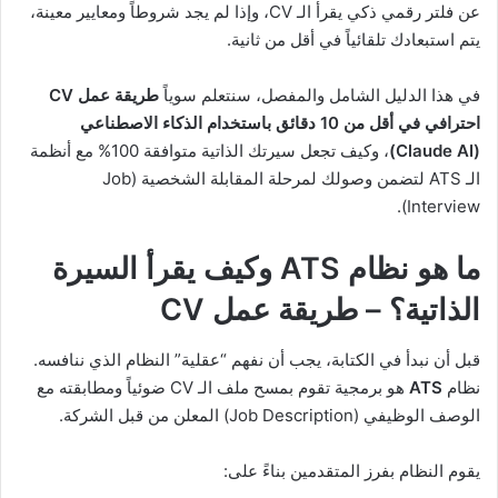
عن فلتر رقمي ذكي يقرأ الـ CV، وإذا لم يجد شروطاً ومعايير معينة،
يتم استبعادك تلقائياً في أقل من ثانية.
في هذا الدليل الشامل والمفصل، سنتعلم سوياً
طريقة عمل CV
احترافي في أقل من 10 دقائق باستخدام الذكاء الاصطناعي
(Claude AI)
، وكيف تجعل سيرتك الذاتية متوافقة 100% مع أنظمة
الـ ATS لتضمن وصولك لمرحلة المقابلة الشخصية (Job
Interview).
ما هو نظام ATS وكيف يقرأ السيرة
الذاتية؟ – طريقة عمل CV
قبل أن نبدأ في الكتابة، يجب أن نفهم “عقلية” النظام الذي ننافسه.
نظام
ATS
هو برمجية تقوم بمسح ملف الـ CV ضوئياً ومطابقته مع
الوصف الوظيفي (Job Description) المعلن من قبل الشركة.
يقوم النظام بفرز المتقدمين بناءً على: