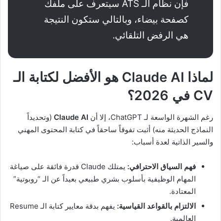
فإن نظام الـ ATS سيتعرف على ملفك
كصفحة بيضاء، وبالتالي ستكون النتيجة
هي الرفض التلقائي.
لماذا Claude AI هو الأفضل لكتابة الـ
CV في 2026؟
رغم الشهرة الواسعة لـ ChatGPT، إلا أن
Claude AI
(وتحديداً
النماذج الحديثة منه) أثبت تفوقاً ساحقاً في كتابة المحتوى المهني
والسير الذاتية لعدة أسباب:
فهم السياق الاحترافي:
يمتلك Claude قدرة فائقة على صياغة
المهام الوظيفية بأسلوب بشري طبيعي بعيداً عن الـ “روبوتية”
المعتادة.
الالتزام بالقواعد القياسية:
يفهم بدقة معايير كتابة الـ Resume
العالمية.