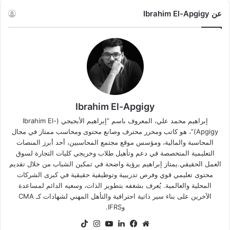
عن Ibrahim El-Apgigy
Ibrahim El-Apgigy
إبراهيم محمد علي، المعروف باسم “إبراهيم الأبجيجي (Ibrahim El-
Apgigy)”، هو كاتب ومحرر محترف وصانع محتوى ومحاسب ممتاز في مجال
المحاسبة والمالية، ومؤسس موقع مجتمع المحاسبين، أحد أبرز المنصات
التعليمية المتخصصة في دعم وتأهيل طلاب وخريجي كليات التجارة لسوق
العمل الحقيقي.يمتاز إبراهيم برؤية واضحة في تمكين الشباب من خلال تقديم
محتوى تعليمي قوي وفرص تدريبية وتوظيفية حقيقية في كبرى الشركات
المحلية والعالمية. يُعرف بشغفه بتطوير الذات، وسعيه الدائم لمساعدة
الآخرين على بناء سير ذاتية احترافية والتأهل المهني لشهادات كـ CMA
وIFRS.
موقع
فيسبوك
لينكدإن
‫YouTube
انستقرام
‫TikTok