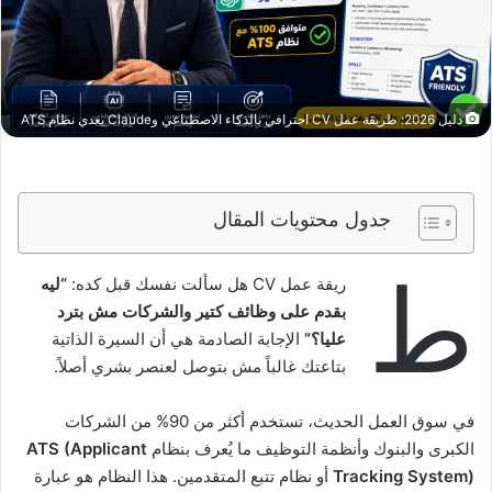
دليل 2026: طريقة عمل CV احترافي بالذكاء الاصطناعي وClaude يعدي نظام ATS
جدول محتويات المقال
ط
ريقة عمل CV هل سألت نفسك قبل كده:
“ليه
بقدم على وظائف كتير والشركات مش بترد
عليا؟”
الإجابة الصادمة هي أن السيرة الذاتية
بتاعتك غالباً مش بتوصل لعنصر بشري أصلاً.
في سوق العمل الحديث، تستخدم أكثر من 90% من الشركات
الكبرى والبنوك وأنظمة التوظيف ما يُعرف بنظام
ATS (Applicant
Tracking System)
أو نظام تتبع المتقدمين. هذا النظام هو عبارة