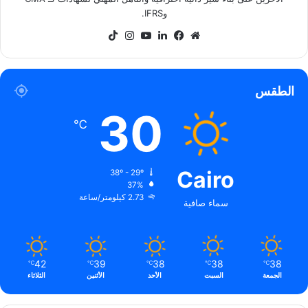
وIFRS.
موقع
فيسبوك
لينكدإن
‫YouTube
انستقرام
‫TikTok
الويب
الطقس
30
℃
Cairo
38º - 29º
37%
2.73 كيلومتر/ساعة
سماء صافية
42
39
38
38
38
℃
℃
℃
℃
℃
الجمعة
السبت
الأحد
الأثنين
الثلاثاء