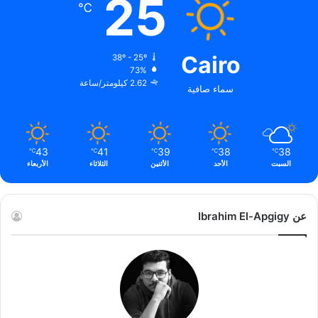
25
℃
Cairo
38º - 25º
73%
2.62 كيلومتر/ساعة
سماء صافية
43
41
39
38
38
℃
℃
℃
℃
℃
السبت
الأحد
الأثنين
الثلاثاء
الأربعاء
عن Ibrahim El-Apgigy