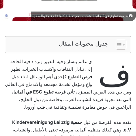
فرصة تطوع في ألمانيا للشباب - مع تغطية كاملة للإقامة والسفر
جدول محتويات المقال
ف
ي عالم يتسارع فيه التغيير وتزداد فيه الحاجة
إلى تبادل الثقافات واكتساب الخبرات. تظهر
فرص التطوع
كإحدى أهم الوسائل لبناء جيل
واعٍ ومؤهل لخدمة مجتمعه والاندماج في العالم.
ومن بين هذه الفرص المميزة، تأتي
فرصة تطوع ESC في ألمانيا
،
التي تعد تجربة فريدة للشباب العرب. وخاصة من دول الخليج،
الراغبين في خوض مغامرة تعليمية وثقافية في قلب أوروبا.
تقدم هذه الفرصة من قبل
جمعية Kindervereinigung Leipzig
e.V.
وهي كذلك منظمة ألمانية مرموقة تعنى بالأطفال والشباب،