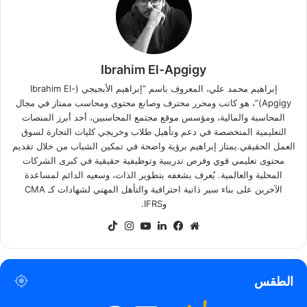
Ibrahim El-Apgigy
إبراهيم محمد علي، المعروف باسم “إبراهيم الأبجيجي (Ibrahim El-
Apgigy)”، هو كاتب ومحرر محترف وصانع محتوى ومحاسب ممتاز في مجال
المحاسبة والمالية، ومؤسس موقع مجتمع المحاسبين، أحد أبرز المنصات
التعليمية المتخصصة في دعم وتأهيل طلاب وخريجي كليات التجارة لسوق
العمل الحقيقي.يمتاز إبراهيم برؤية واضحة في تمكين الشباب من خلال تقديم
محتوى تعليمي قوي وفرص تدريبية وتوظيفية حقيقية في كبرى الشركات
المحلية والعالمية. يُعرف بشغفه بتطوير الذات، وسعيه الدائم لمساعدة
الآخرين على بناء سير ذاتية احترافية والتأهل المهني لشهادات كـ CMA
وIFRS.
موقع
فيسبوك
لينكدإن
‫YouTube
انستقرام
‫TikTok
الويب
الطقس