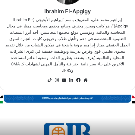
Ibrahim El-Apgigy
إبراهيم محمد علي، المعروف باسم “إبراهيم الأبجيجي (Ibrahim El-
Apgigy)”، هو كاتب ومحرر محترف وصانع محتوى ومحاسب ممتاز في مجال
المحاسبة والمالية، ومؤسس موقع مجتمع المحاسبين، أحد أبرز المنصات
التعليمية المتخصصة في دعم وتأهيل طلاب وخريجي كليات التجارة لسوق
العمل الحقيقي.يمتاز إبراهيم برؤية واضحة في تمكين الشباب من خلال تقديم
محتوى تعليمي قوي وفرص تدريبية وتوظيفية حقيقية في كبرى الشركات
المحلية والعالمية. يُعرف بشغفه بتطوير الذات، وسعيه الدائم لمساعدة
الآخرين على بناء سير ذاتية احترافية والتأهل المهني لشهادات كـ CMA
وIFRS.
موقع
فيسبوك
لينكدإن
‫YouTube
انستقرام
‫TikTok
الويب
رنامج
CI
لتدريب
لصيفي
ي
صر