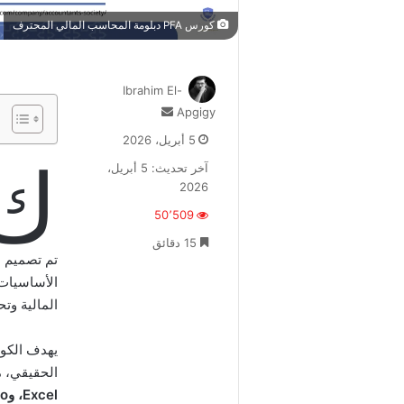
كورس PFA دبلومة المحاسب المالي المحترف
Ibrahim El-
أرسل
Apgigy
بريدا
5 أبريل، 2026
إلكترونيا
ك
آخر تحديث: 5 أبريل،
2026
50٬509
15 دقائق
تم تصميم د
الأساسيات ا
المالية وتح
يهدف الكور
الحقيقي، 
Excel، وOdoo، وQuickBooks