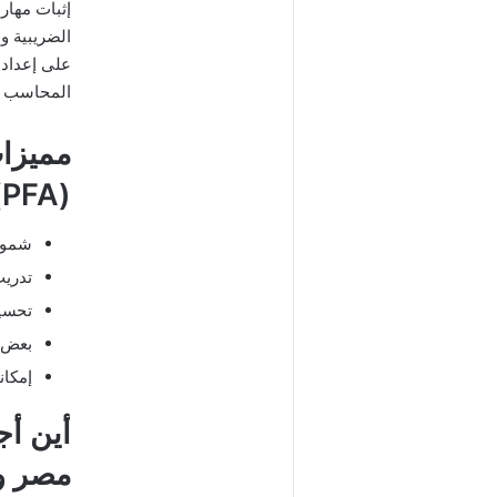
إثبات مهار
الضريبية و
المحاسب ل
مميزا
(PFA)
شمولي
تدري
تحسين
بعض ا
إمكان
مصر وا