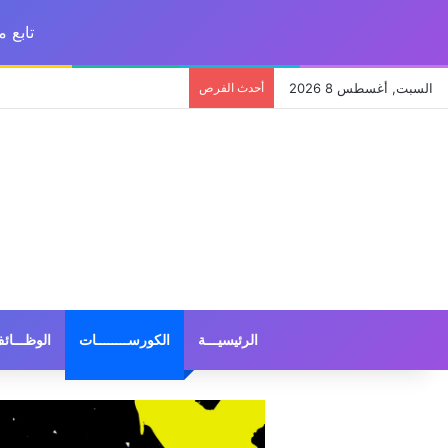
تابع 
السبت, أغسطس 8 2026
أحدث الفرص
الرئيسيـــة
الكورســــــــات
الوظـــائ