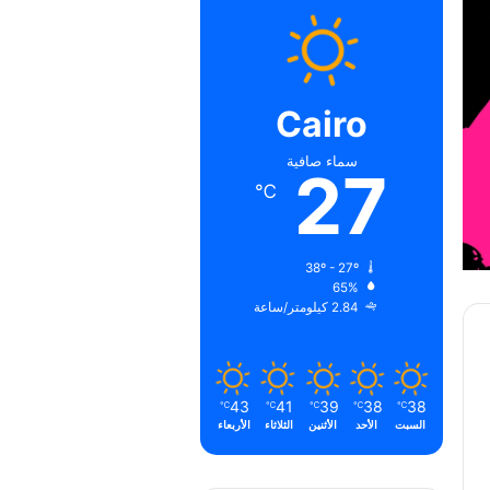
Cairo
سماء صافية
27
℃
38º - 27º
65%
2.84 كيلومتر/ساعة
43
41
39
38
38
℃
℃
℃
℃
℃
السبت
الأحد
الأثنين
الثلاثاء
الأربعاء