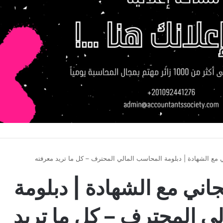
س PFA مجاني مع الشهادة | دبلومة
ي المحترف – كل ما تريد