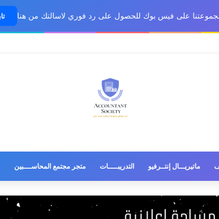
مجموعتنا على فيس بوك للحصول على رد فوري لاسالتك من هنا
تاب
ف
ماتيريـــال إنتــرفيو
التدريبـــــات
متجر مجتمع المحاســــبين
م