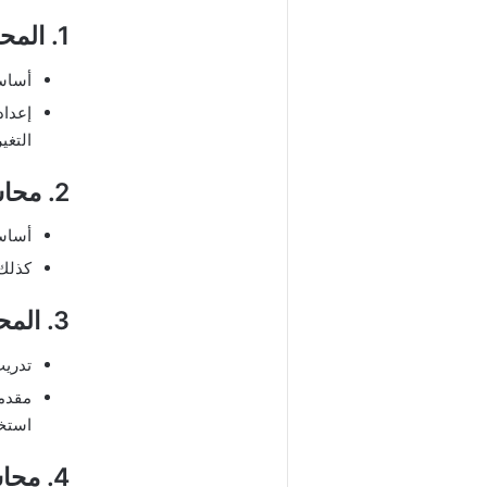
1. المحاسبة المالية
أساسي
إعداد
التغي
2. محاسبة الضرائب – كورس PFA
أساسي
كذلك 
3. المحاسبة الإلكترونية وبرامج المحاسبة
تدريب عملي على cel
استخد
4. محاسبة التكاليف والتحليل المالي – كورس PFA