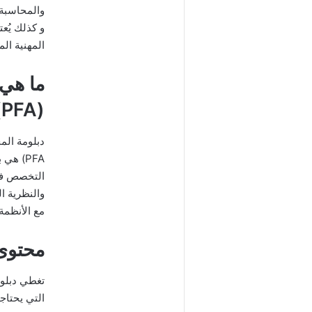
والمحاسبة ا
و كذلك يُع
المهنية ال
ما هي 
(PFA)؟
PFA) ه
التخصص في 
والنظرية ال
مع الأنظمة
محتوى كورس
تغطي دبلو
التي يحتاج