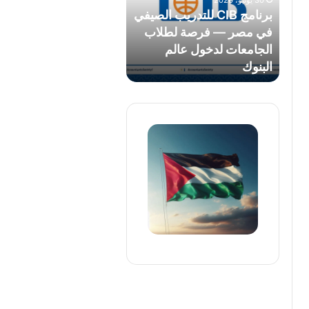
30 يونيو، 2026
مصر
برنامج CIB للتدريب الصيفي
—
في مصر — فرصة لطلاب
فرصة
الجامعات لدخول عالم
لطلاب
البنوك
الجامعات
لدخول
عالم
البنوك