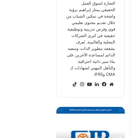
التجارة لسوق العمل
الحقيقي.يمتاز إبراهيم برؤية
واضحة في تمكين الشباب من
خلال تقديم محتوى تعليمي
قوي وفرص تدريبية وتوظيفية
حقيقية في كبرى الشركات
المحلية والعالمية. يُعرف
بشغفه بتطوير الذات، وسعيه
الدائم لمساعدة الآخرين على
بناء سير ذاتية احترافية
والتأهل المهني لشهادات كـ
CMA وIFRS.
موقع
فيسبوك
لينكدإن
‫YouTube
انستقرام
‫TikTok
الويب
برنامج
CIB
للتدريب
الصيفي
في