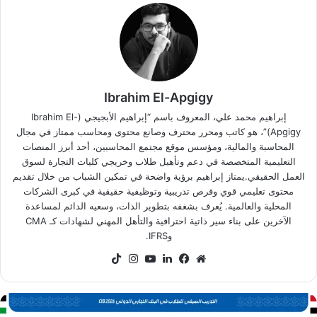
Ibrahim El-Apgigy
إبراهيم محمد علي، المعروف باسم “إبراهيم الأبجيجي (Ibrahim El-
Apgigy)”، هو كاتب ومحرر محترف وصانع محتوى ومحاسب ممتاز في مجال
المحاسبة والمالية، ومؤسس موقع مجتمع المحاسبين، أحد أبرز المنصات
التعليمية المتخصصة في دعم وتأهيل طلاب وخريجي كليات التجارة لسوق
العمل الحقيقي.يمتاز إبراهيم برؤية واضحة في تمكين الشباب من خلال تقديم
محتوى تعليمي قوي وفرص تدريبية وتوظيفية حقيقية في كبرى الشركات
المحلية والعالمية. يُعرف بشغفه بتطوير الذات، وسعيه الدائم لمساعدة
الآخرين على بناء سير ذاتية احترافية والتأهل المهني لشهادات كـ CMA
وIFRS.
موقع
فيسبوك
لينكدإن
‫YouTube
انستقرام
‫TikTok
الويب
رنامج
CI