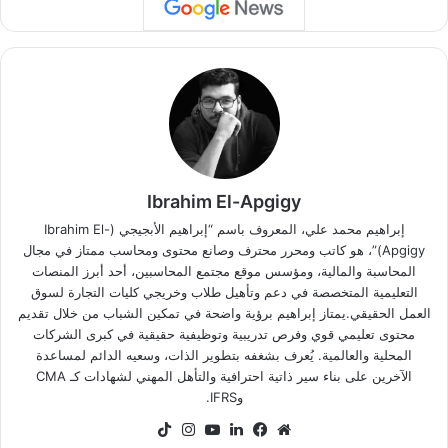
Ibrahim El-Apgigy
إبراهيم محمد علي، المعروف باسم “إبراهيم الأبجيجي (Ibrahim El-
Apgigy)”، هو كاتب ومحرر محترف وصانع محتوى ومحاسب ممتاز في مجال
المحاسبة والمالية، ومؤسس موقع مجتمع المحاسبين، أحد أبرز المنصات
التعليمية المتخصصة في دعم وتأهيل طلاب وخريجي كليات التجارة لسوق
العمل الحقيقي.يمتاز إبراهيم برؤية واضحة في تمكين الشباب من خلال تقديم
محتوى تعليمي قوي وفرص تدريبية وتوظيفية حقيقية في كبرى الشركات
المحلية والعالمية. يُعرف بشغفه بتطوير الذات، وسعيه الدائم لمساعدة
الآخرين على بناء سير ذاتية احترافية والتأهل المهني لشهادات كـ CMA
وIFRS.
موقع
فيسبوك
لينكدإن
‫YouTube
انستقرام
‫TikTok