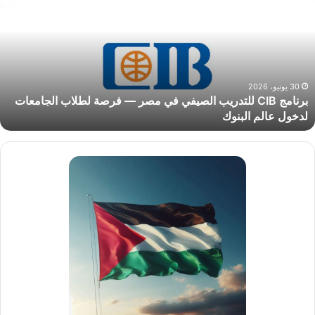
لتدريب
لصيفي
ي
صر
رصة
30 يونيو، 2026
برنامج CIB للتدريب الصيفي في مصر — فرصة لطلاب الجامعات
طلاب
لدخول عالم البنوك
لجامعات
دخول
الم
لبنوك