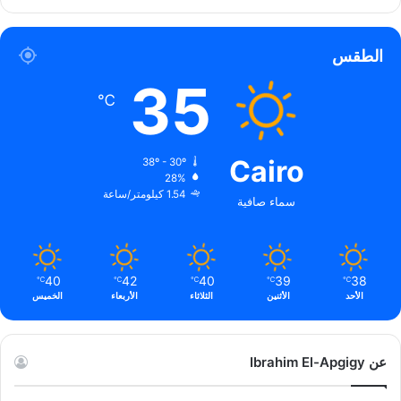
الويب
الطقس
35
℃
Cairo
38º - 30º
28%
1.54 كيلومتر/ساعة
سماء صافية
40
42
40
39
38
℃
℃
℃
℃
℃
الأحد
الأثنين
الثلاثاء
الأربعاء
الخميس
عن Ibrahim El-Apgigy