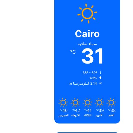
Cairo
سماء صافية
31
℃
38º - 30º
43%
2.14 كيلومتر/ساعة
40
42
41
39
38
℃
℃
℃
℃
℃
الأحد
الأثنين
الثلاثاء
الأربعاء
الخميس